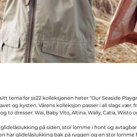
sitt tema for ss22 kolleksjonen heter "Our Seaside Playg
vet og kysten. Vårens kolleksjon passer i all slags vær, f
 og to dresser: Wai, Baby Vito, Altina, Wally, Catia, Wist
lidelåslukking på siden, stor lomme i front og avtagba
n har glidelåslukking bak på ryggen og en stor lomme f