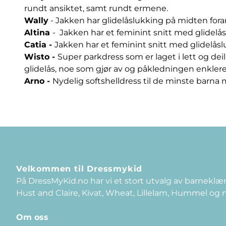
rundt ansiktet, samt rundt ermene.
Wally
- Jakken har glidelåslukking på midten fora
Altina
- Jakken har et feminint snitt med glidelå
Catia
-
Jakken har et feminint snitt med glidelås
Wisto
-
Super parkdress som er laget i lett og de
glidelås, noe som gjør av og påkledningen enklere
Arno
-
Nydelig softshelldress til de minste barn
Velkommen til Dressmykid
På DressMyKid.no har vi et stort utvalg av barneklær
Hust and Claire, Kivat, Wheat, Lillelam, Hummel og
Om oss