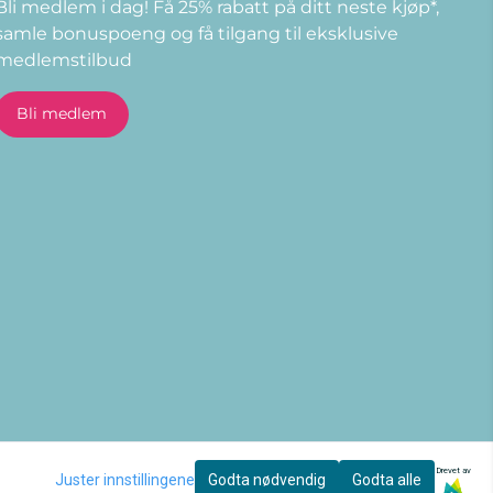
Bli medlem i dag! Få 25% rabatt på ditt neste kjøp*,
samle bonuspoeng og få tilgang til eksklusive
medlemstilbud
E-post
Bli medlem
Drevet av
Juster innstillingene
Godta nødvendig
Godta alle