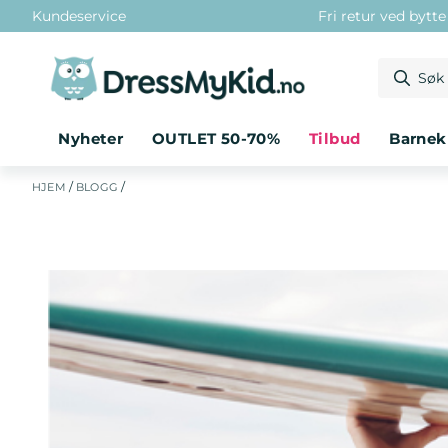
Kundeservice
Fri retur ved bytt
Hopp til innhold
Nyheter
OUTLET 50-70%
tilbud
barne
/
/
HJEM
BLOGG