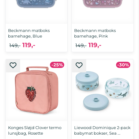
Beckmann matboks
Beckmann matboks
barnehage, Blue
barnehage, Pink
119,-
119,-
149,-
149,-
-25%
-30%
Konges Sløjd Clover termo
Liewood Dominique 2-pack
lunsjbag, Rosette
babymat bokser, Sea ...