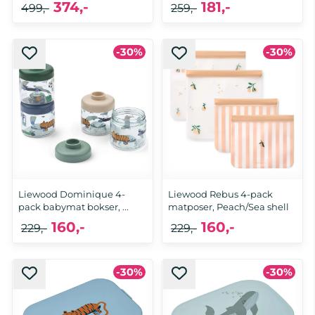
374,-
181,-
499,-
259,-
-30%
-30%
Liewood Dominique 4-
Liewood Rebus 4-pack
pack babymat bokser, ...
matposer, Peach/Sea shell
160,-
160,-
229,-
229,-
-30%
-30%