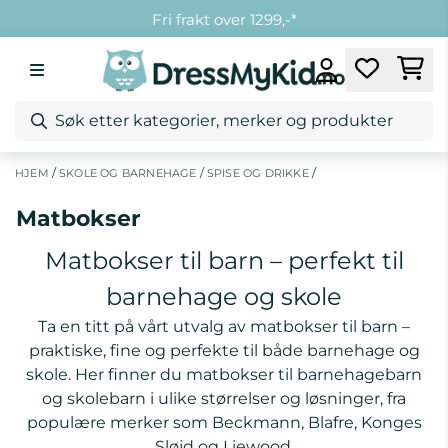
Hopp til innhold
Fri frakt over 1299,-*
Kundeklubb
Fri retur ved bytte
/
/
/
HJEM
SKOLE OG BARNEHAGE
SPISE OG DRIKKE
Matbokser
Matbokser til barn – perfekt til
barnehage og skole
Ta en titt på vårt utvalg av matbokser til barn –
praktiske, fine og perfekte til både barnehage og
skole. Her finner du matbokser til barnehagebarn
og skolebarn i ulike størrelser og løsninger, fra
populære merker som Beckmann, Blafre, Konges
Sløjd og Liewood.