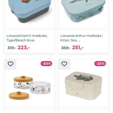
Liewood Kamil matboks,
Liewood Arthur matboks i
Tiger/Beach blue
tritan, Sea ...
223,-
251,-
319,-
359,-
-30%
-25%