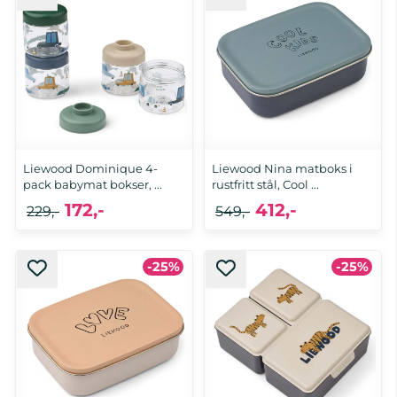
Liewood Dominique 4-
Liewood Nina matboks i
pack babymat bokser, ...
rustfritt stål, Cool ...
172,-
412,-
229,-
549,-
-25%
-25%