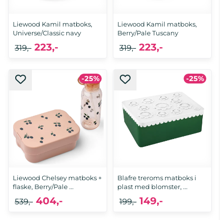
Liewood Kamil matboks,
Liewood Kamil matboks,
Universe/Classic navy
Berry/Pale Tuscany
223,-
223,-
319,-
319,-
-25%
-25%
Liewood Chelsey matboks +
Blafre treroms matboks i
flaske, Berry/Pale ...
plast med blomster, ...
404,-
149,-
539,-
199,-