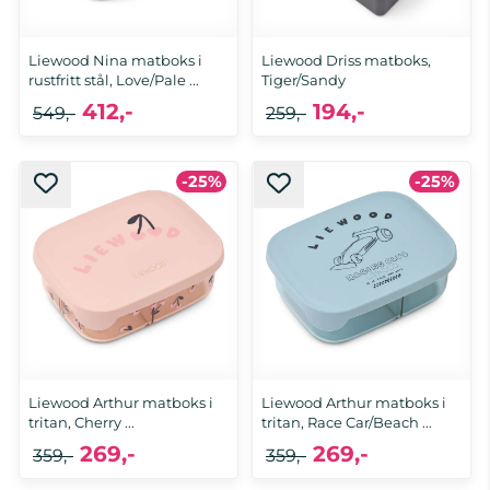
Liewood Nina matboks i
Liewood Driss matboks,
rustfritt stål, Love/Pale ...
Tiger/Sandy
412,-
194,-
549,-
259,-
-25%
-25%
Liewood Arthur matboks i
Liewood Arthur matboks i
tritan, Cherry ...
tritan, Race Car/Beach ...
269,-
269,-
359,-
359,-