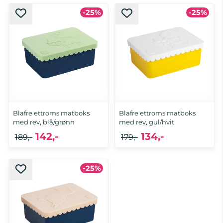
-25%
-25%
Blafre ettroms matboks
Blafre ettroms matboks
med rev, blå/grønn
med rev, gul/hvit
142,-
134,-
189,-
179,-
-25%