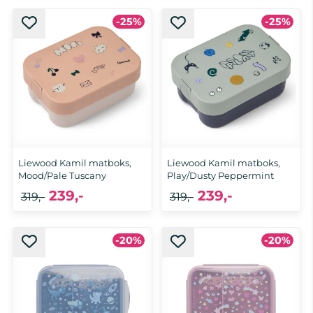
-25%
-25%
Liewood Kamil matboks,
Liewood Kamil matboks,
Mood/Pale Tuscany
Play/Dusty Peppermint
239,-
239,-
319,-
319,-
-20%
-20%