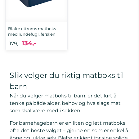
Blafre ettroms matboks
med lundefugl, fersken
134,-
179,-
Slik velger du riktig matboks til
barn
Når du velger matboks til barn, er det lurt å
tenke på både alder, behov og hva slags mat
som skal være med i sekken.
For barnehagebarn er en liten og lett matboks
ofte det beste valget – gjerne en som er enkel å
åpne og lukke selv. Blafre er kjent for sine solide