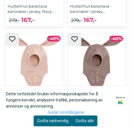
Huttelihut balaclava
Huttelihut balaclava
kaninører i jersey, Navy ...
kaninører i jersey,
Windward ...
167,-
167,-
279,-
279,-
-40%
-40%
6-12 mnd, 1-2 år
6-12 mnd, 1-2 år
Dette nettstedet bruker informasjonskapsler for å
Huttelihut balaclava
Huttelihut balaclava
Drevet av
fungere korrekt, analysere trafikk, personalisering av
kaninører i jersey, Peach ...
kaninører i jersey,
annonser og annonsering.
Savannah ...
167,-
167,-
279,-
279,-
Juster innstillingene
Godta nødvendig
Godta alle
-40%
-40%