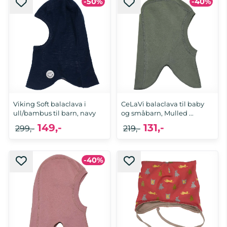
-50%
-40%
2-3 år
50/52- 2-4 år
Viking Soft balaclava i
CeLaVi balaclava til baby
ull/bambus til barn, navy
og småbarn, Mulled ...
149,-
131,-
299,-
219,-
-40%
12-18 mnd
48