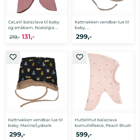
CeLaVi balaclava til baby
Kattnakken vendbar lue til
og småbarn, Nostalgia ...
baby, ...
131,-
299,-
219,-
48
6-12 mnd
Kattnakken vendbar lue til
Huttelihut balaclava
baby, Marine/Lysbark
bomullsfleece, Peach Blush
299,-
599,-