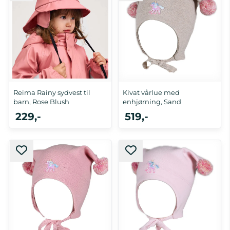
Reima Rainy sydvest til
Kivat vårlue med
barn, Rose Blush
enhjørning, Sand
229,-
519,-
1-2 år, 3-4 år, 5-6 år
0-1 år, 5-10 år