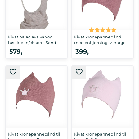
Karakter:
5.0 av 5 
Kivat balaclava vår-og
Kivat kronepannebånd
høstlue m/ekkorn, Sand
med enhjørning, Vintage
Pink
579,-
399,-
1-2 år, 2-4 år, 5-8 år
5-8 år
Kivat kronepannebånd til
Kivat kronepannebånd til