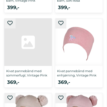
barn, Vintage Pink
barn, Soft Rosa
399,-
399,-
5-8 år
5-8 år
Kivat pannebånd med
Kivat pannebånd med
sommerfugl, Vintage Pink
enhjørning, Vintage Pink
369,-
369,-
5-8 år
5-8 år