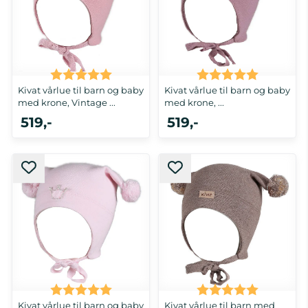
Karakter:
5.0 av 5 mulige
Karakter:
5.0 av 5 
Kivat vårlue til barn og baby
Kivat vårlue til barn og baby
med krone, Vintage ...
med krone, ...
519,-
519,-
0-1 år, 2-4 år, 5-8 år
2-4 år
Karakter:
5.0 av 5 mulige
Karakter:
5.0 av 5 
Kivat vårlue til barn og baby
Kivat vårlue til barn med