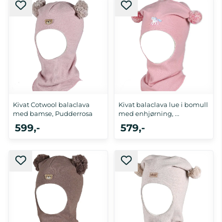
0-1 år
2-4 år
Kivat Cotwool balaclava
Kivat balaclava lue i bomull
med bamse, Pudderrosa
med enhjørning, ...
599,-
579,-
0-1 år, 2-4 år
1-2 år, 2-4 år