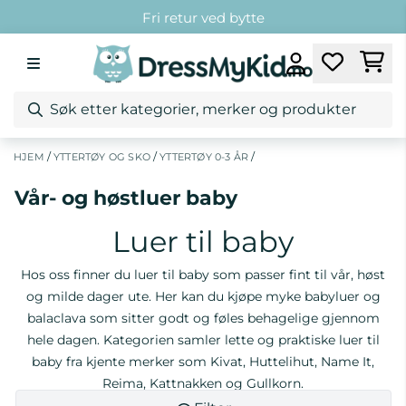
Hopp til innhold
Fri frakt over 1299,-*
Kundeklubb
Fri retur ved bytte
/
/
/
HJEM
YTTERTØY OG SKO
YTTERTØY 0-3 ÅR
Vår- og høstluer baby
Luer til baby
Hos oss finner du luer til baby som passer fint til vår, høst
og milde dager ute. Her kan du kjøpe myke babyluer og
balaclava som sitter godt og føles behagelige gjennom
hele dagen. Kategorien samler lette og praktiske luer til
baby fra kjente merker som Kivat, Huttelihut, Name It,
Reima, Kattnakken og Gullkorn.