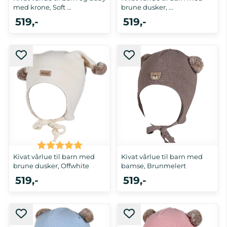
med krone, Soft ...
brune dusker, ...
519,-
519,-
0-1 år, 5-8 år
0-1 år
Karakter:
5.0 av 5 mulige
Kivat vårlue til barn med
Kivat vårlue til barn med
brune dusker, Offwhite
bamse, Brunmelert
519,-
519,-
0-1 år, 2-4 år
3 mnd