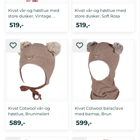
Kivat vår-og høstlue med
Kivat vår-og høstlue med
store dusker, Vintage ...
store dusker, Soft Rosa
519,-
519,-
0-1 år
0-1 år
Kivat Cotwool vår-og
Kivat Cotwool balaclava
høstlue, Brunmelert
med bamse, Brun
589,-
599,-