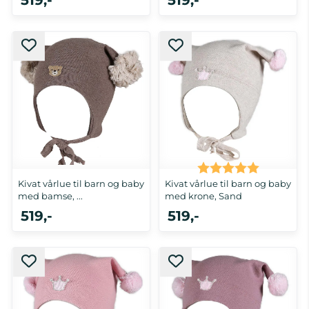
519,-
519,-
0-1 år
0-1 år
Karakter:
5.0 av 5 
Kivat vårlue til barn og baby
Kivat vårlue til barn og baby
med bamse, ...
med krone, Sand
519,-
519,-
0-1 år
0-1 år, 5-8 år