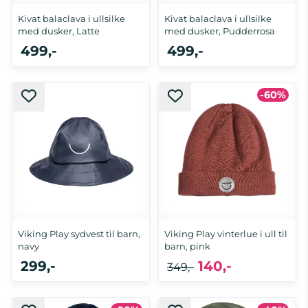
Kivat balaclava i ullsilke
Kivat balaclava i ullsilke
med dusker, Latte
med dusker, Pudderrosa
499,-
499,-
0-3 mnd, 3-6 mnd, 6-12 mnd, 1-3
-60%
år
0-3 mnd, 3-6 mnd, 6-12 mnd
Viking Play sydvest til barn,
Viking Play vinterlue i ull til
navy
barn, pink
299,-
140,-
349,-