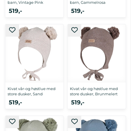
barn, Vintage Pink
barn, Gammelrosa
519,-
519,-
2-4 år, 5-10 år
0-1 år, 5-10 år
Kivat vår-og høstlue med
Kivat vår-og høstlue med
store dusker, Sand
store dusker, Brunmelert
519,-
519,-
0-1 år
0-1 år, 1-2 år