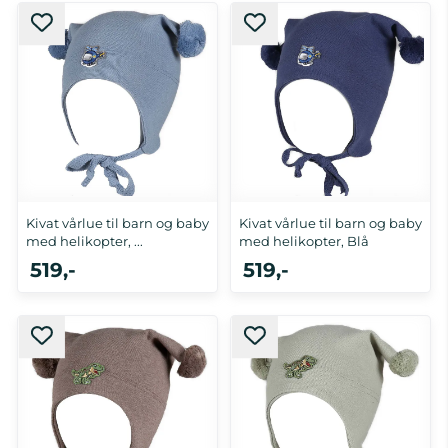
2-4 år
0-1 år
Kivat vårlue til barn og baby
Kivat vårlue til barn og baby
med helikopter, ...
med helikopter, Blå
519,-
519,-
0-1 år, 5-10 år
0-1 år, 2-4 år