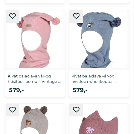
5-8 år
2-4 år, 5-8 år
Kivat balaclava vår-og
Kivat balaclava vår-og
høstlue i bomull, Vintage ...
høstlue m/helikopter, ...
579,-
579,-
5-8 år
1-2 år, 2-4 år, 5-8 år