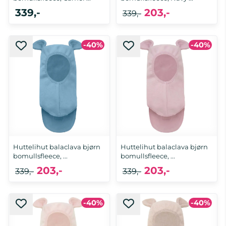
339,-
203,-
339,-
-40%
-40%
6-12 mnd, 1-2 år, 2-4 år, 4-6 år
6-12 mnd
Huttelihut balaclava bjørn
Huttelihut balaclava bjørn
bomullsfleece, ...
bomullsfleece, ...
203,-
203,-
339,-
339,-
-40%
-40%
6-12 mnd, 1-2 år, 4-6 år
6-12 mnd, 1-2 år