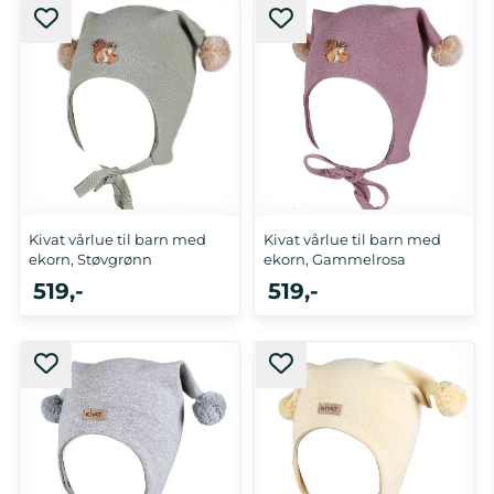
0-1 år
0-1 år, 5-8 år
Kivat vårlue til barn med
Kivat vårlue til barn med
ekorn, Støvgrønn
ekorn, Gammelrosa
519,-
519,-
0-1 år
0-1 år, 5-8 år