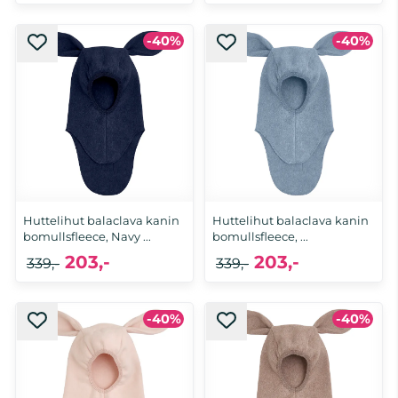
-40%
-40%
6-12 mnd
2-4 år, 4-6 år
Huttelihut balaclava kanin
Huttelihut balaclava kanin
bomullsfleece, Navy ...
bomullsfleece, ...
203,-
203,-
339,-
339,-
-40%
-40%
6-12 mnd, 1-2 år
1-2 år, 4-6 år