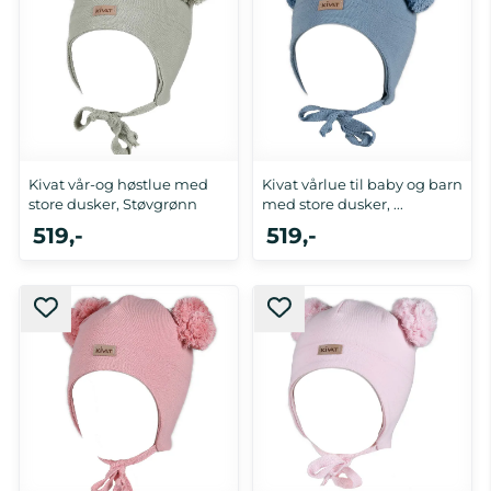
Kivat vår-og høstlue med
Kivat vårlue til baby og barn
store dusker, Støvgrønn
med store dusker, ...
519,-
519,-
0-1 år, 1-2 år, 2-4 år
0-1 år, 2-4 år