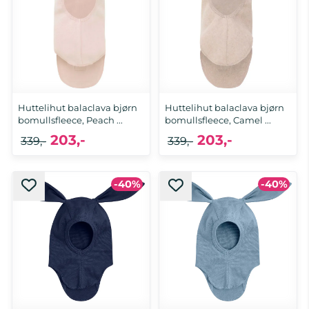
Huttelihut balaclava bjørn
Huttelihut balaclava bjørn
bomullsfleece, Peach ...
bomullsfleece, Camel ...
203,-
203,-
339,-
339,-
-40%
-40%
6-12 mnd, 1-2 år
6-12 mnd, 1-2 år