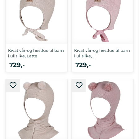
Kivat vår-og høstlue til barn
Kivat vår-og høstlue til barn
i ullsilke, Latte
i ullsilke, ...
729,-
729,-
0-1 år, 1-2 år
0-1 år