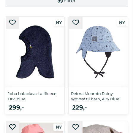
Filter
Joha balaclava i ullfleece,
Reima Moomin Rainy
Drk. blue
sydvest til barn, Airy Blue
299,-
229,-
48
1-2 år, 3-4 år, 5-6 år