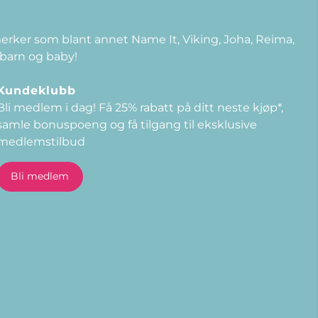
 merker som blant annet Name It, Viking, Joha, Reima,
 barn og baby!
Kundeklubb
Bli medlem i dag! Få 25% rabatt på ditt neste kjøp*,
samle bonuspoeng og få tilgang til eksklusive
medlemstilbud
E-post
Bli medlem