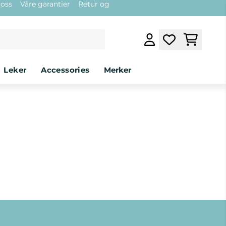
 oss
Våre garantier
Retur og
leker
accessories
Merker