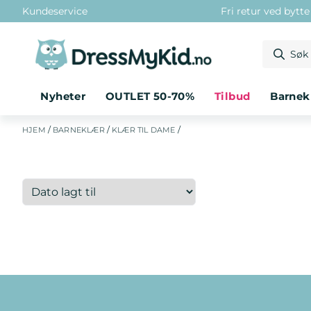
Kundeservice
Fri retur ved bytt
Hopp til innhold
Nyheter
OUTLET 50-70%
tilbud
barne
/
/
/
HJEM
BARNEKLÆR
KLÆR TIL DAME