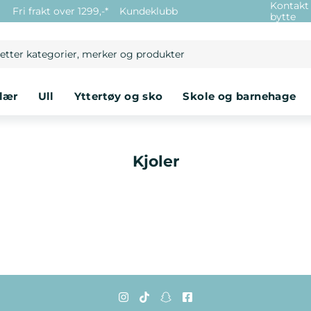
Kontakt
e
Fri frakt over 1299,-*
Kundeklubb
bytte
klær
ull
yttertøy og sko
skole og barnehage
Kjoler