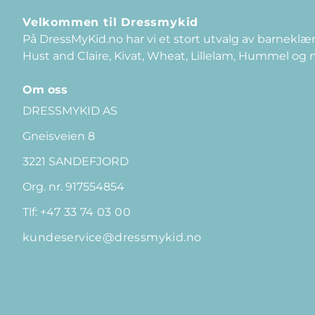
Velkommen til Dressmykid
På DressMyKid.no har vi et stort utvalg av barneklær
Hust and Claire, Kivat, Wheat, Lillelam, Hummel og
Om oss
DRESSMYKID AS
Gneisveien 8
3221 SANDEFJORD
Org. nr. 917554854
Tlf:
+47 33 74 03 00
kundeservice@dressmykid.no