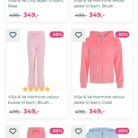
Vilje & Ve Lilly skjørt til barn,
Vilje & Ve Hermine velour
Rose
jakke til barn, Blush ...
349,-
349,-
499,-
499,-
-30%
-30%
Karakter:
5.0 av 5 mulige
Vilje & Ve Hermine velour
Vilje & Ve Hermine velour
bukse til barn, Blush ...
jakke til barn, Coral
349,-
349,-
499,-
499,-
-30%
-30%