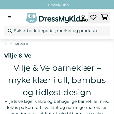
Hopp til innhold
Fri retur ved bytte
Fri frakt over 1299,-*
Kundeklubb
Fri retur ved bytte
/
/
Vilje & Ve
HJEM
MERKER
Vilje & Ve
Vilje & Ve barneklær –
myke klær i ull, bambus
og tidløst design
Vilje & Ve lager vakre og behagelige barneklær med
fokus på komfort, kvalitet og naturlige materialer.
Her finner du et fint utvalg til barn – fra myke