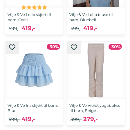
Karakter:
5.0 av 5 mulige
Vilje & Ve Lollo skjørt til
Vilje & Ve Lollo bluse til
barn, Coral
barn, Bluebell
419,-
419,-
599,-
599,-
-30%
-30%
Vilje & Ve Iris skjørt til barn,
Vilje & Ve Violet yogabukse
Blue
til barn, Beige ...
419,-
279,-
599,-
399,-