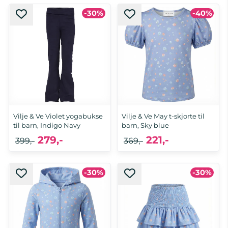
-30%
-40%
Vilje & Ve Violet yogabukse
Vilje & Ve May t-skjorte til
til barn, Indigo Navy
barn, Sky blue
279,-
221,-
399,-
369,-
-30%
-30%