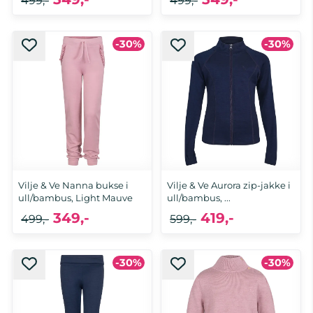
499,-
499,-
-30%
-30%
Vilje & Ve Nanna bukse i
Vilje & Ve Aurora zip-jakke i
ull/bambus, Light Mauve
ull/bambus, ...
349,-
419,-
499,-
599,-
-30%
-30%