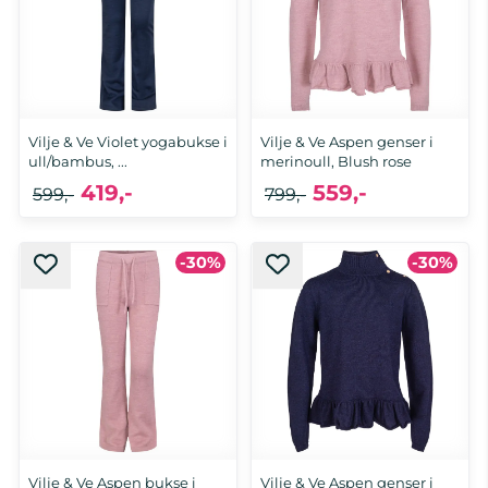
Vilje & Ve Violet yogabukse i
Vilje & Ve Aspen genser i
ull/bambus, ...
merinoull, Blush rose
419,-
559,-
599,-
799,-
-30%
-30%
Vilje & Ve Aspen bukse i
Vilje & Ve Aspen genser i