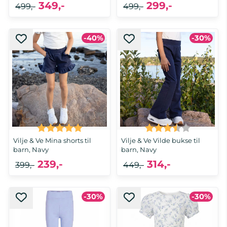
349,-
299,-
499,-
499,-
-40%
-30%
Karakter:
5.0 av 5 mulige
Karakter:
3.5 av 5 
Vilje & Ve Mina shorts til
Vilje & Ve Vilde bukse til
barn, Navy
barn, Navy
239,-
314,-
399,-
449,-
-30%
-30%