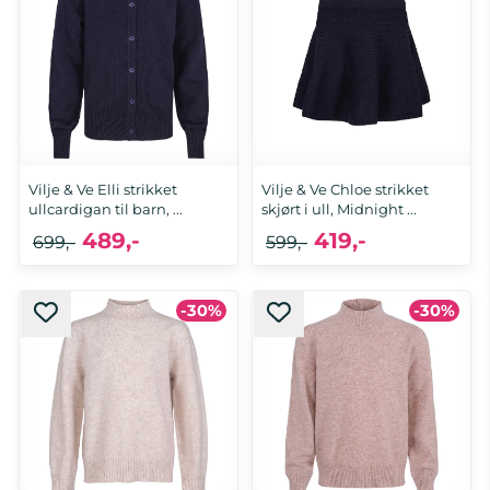
Vilje & Ve Elli strikket
Vilje & Ve Chloe strikket
ullcardigan til barn, ...
skjørt i ull, Midnight ...
489,-
419,-
699,-
599,-
-30%
-30%