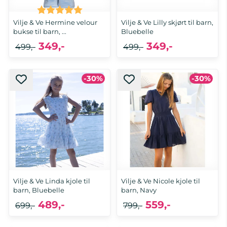
Karakter:
5.0 av 5 mulige
Vilje & Ve Hermine velour
Vilje & Ve Lilly skjørt til barn,
bukse til barn, ...
Bluebelle
349,-
349,-
499,-
499,-
-30%
-30%
Vilje & Ve Linda kjole til
Vilje & Ve Nicole kjole til
barn, Bluebelle
barn, Navy
489,-
559,-
699,-
799,-