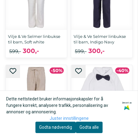
Vilje & Ve Selmer linbukse
Vilje & Ve Selmer linbukse
til barn, Soft white
til barn, Indigo Navy
300,-
300,-
599,-
599,-
-50%
-40%
Dette nettstedet bruker informasjonskapsler for å
Drevet av
fungere korrekt, analysere trafikk, personalisering av
annonser og annonsering.
Juster innstillingene
Godta nødvendig
Godta alle
Vilje & Ve Selmer linbukse
Vilje & Ve Bo body med