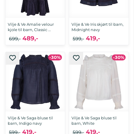
Vilje & Ve Amalie velour
Vilje & Ve Iris skjørt til barn,
kjole til barn, Classic ...
Midnight navy
489,-
419,-
699,-
599,-
-30%
-30%
Vilje & Ve Saga bluse til
Vilje & Ve Saga bluse til
barn, Indigo navy
barn, White
419,-
419,-
599,-
599,-