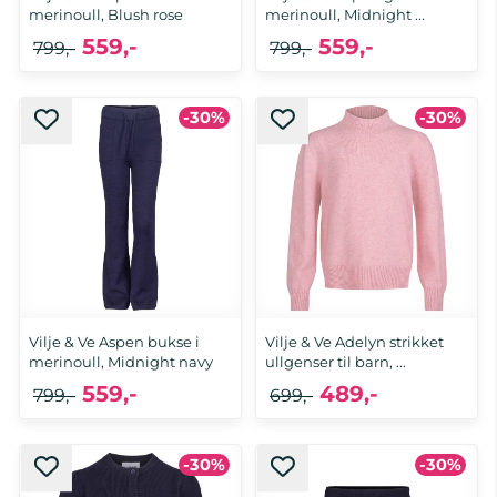
merinoull, Blush rose
merinoull, Midnight ...
559,-
559,-
799,-
799,-
-30%
-30%
Vilje & Ve Aspen bukse i
Vilje & Ve Adelyn strikket
merinoull, Midnight navy
ullgenser til barn, ...
559,-
489,-
799,-
699,-
-30%
-30%