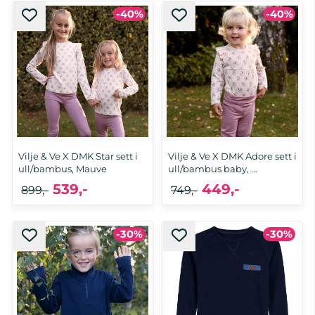
-40%
-40%
Vilje & Ve X DMK Star sett i
Vilje & Ve X DMK Adore sett i
ull/bambus, Mauve
ull/bambus baby, ...
539,-
449,-
899,-
749,-
-30%
-30%