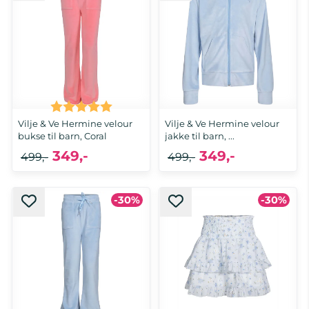
Karakter:
5.0 av 5 mulige
Vilje & Ve Hermine velour
Vilje & Ve Hermine velour
bukse til barn, Coral
jakke til barn, ...
349,-
349,-
499,-
499,-
-30%
-30%