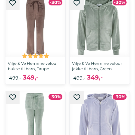
-30%
-30%
Karakter:
5.0 av 5 mulige
Vilje & Ve Hermine velour
Vilje & Ve Hermine velour
bukse til barn, Taupe
jakke til barn, Green
349,-
349,-
499,-
499,-
-30%
-30%