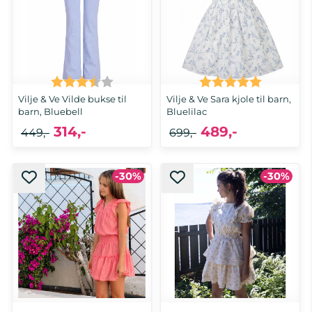
Karakter:
3.5 av 5 mulige
Karakter:
5.0 av 5 
Vilje & Ve Vilde bukse til
Vilje & Ve Sara kjole til barn,
barn, Bluebell
Bluelilac
314,-
489,-
449,-
699,-
-30%
-30%