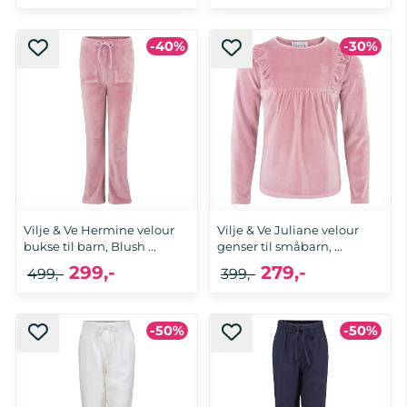
-40%
-30%
Vilje & Ve Hermine velour
Vilje & Ve Juliane velour
bukse til barn, Blush ...
genser til småbarn, ...
299,-
279,-
499,-
399,-
-50%
-50%