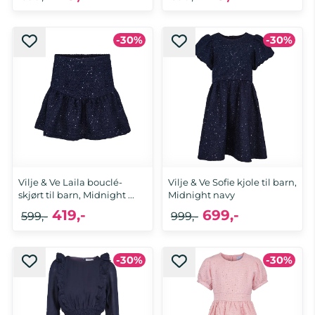
-30%
-30%
Vilje & Ve Laila bouclé-
Vilje & Ve Sofie kjole til barn,
skjørt til barn, Midnight ...
Midnight navy
419,-
699,-
599,-
999,-
-30%
-30%