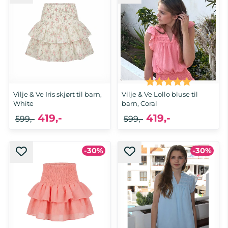
Karakter:
5.0 av 5 
Vilje & Ve Iris skjørt til barn,
Vilje & Ve Lollo bluse til
White
barn, Coral
419,-
419,-
599,-
599,-
-30%
-30%