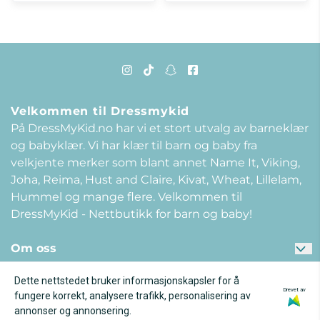
Velkommen til Dressmykid
På DressMyKid.no har vi et stort utvalg av barneklær
og babyklær. Vi har klær til barn og baby fra
velkjente merker som blant annet Name It, Viking,
Joha, Reima, Hust and Claire, Kivat, Wheat, Lillelam,
Hummel og mange flere. Velkommen til
DressMyKid - Nettbutikk for barn og baby!
Om oss
DRESSMYKID AS
Kundeservice
Dette nettstedet bruker informasjonskapsler for å
Spørsmål og svar
Drevet av
Kundeklubb
Gneisveien 8
fungere korrekt, analysere trafikk, personalisering av
Bli medlem i dag! Få 25% rabatt på ditt neste kjøp*,
annonser og annonsering.
Kontakt oss