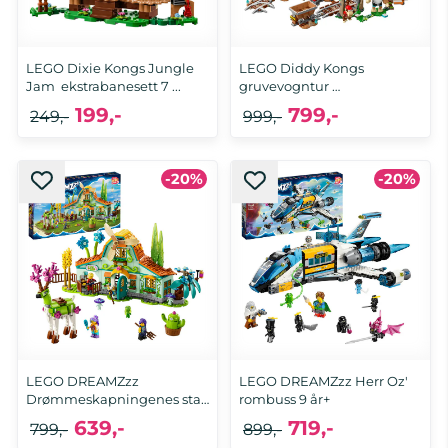
LEGO Dixie Kongs Jungle
LEGO Diddy Kongs
Jam  ekstrabanesett 7 ...
gruvevogntur 
ekstrabanesett 8 ...
199,-
799,-
249,-
999,-
-20%
-20%
LEGO DREAMZzz
LEGO DREAMZzz Herr Oz'
Drømmeskapningenes stall
rombuss 9 år+
8 år+
639,-
719,-
799,-
899,-