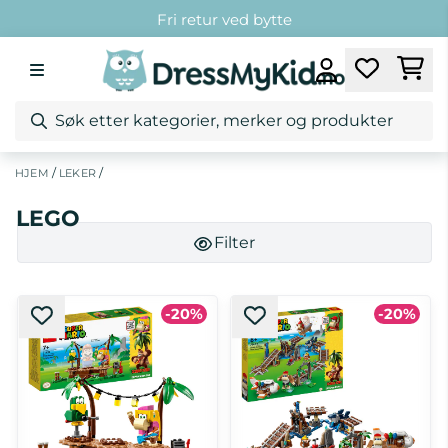
Hopp til innhold
Fri retur ved bytte
Fri frakt over 1299,-*
Kundeklubb
Fri retur ved bytte
/
/
HJEM
LEKER
LEGO
Filter
-20%
-20%