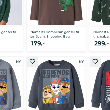
enser til
Name It Nmmnedin genser til
Name It N
småbarn, Shopping Bag
til småba
179,-
299,-
, 116
92, 98, 104, 110, 116
92