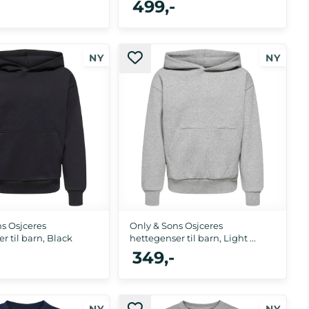
499,-
 104, 110, 116, 122/128
122/128, 134/140, 146/152, 158/164, 170/176
s Osjceres
Only & Sons Osjceres
r til barn, Black
hettegenser til barn, Light ...
349,-