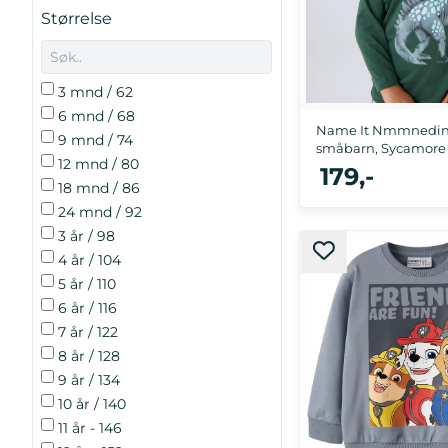
Størrelse
3 mnd / 62
6 mnd / 68
Name It Nmmnedin g
9 mnd / 74
småbarn, Sycamore
12 mnd / 80
179,-
18 mnd / 86
24 mnd / 92
3 år / 98
92, 98, 104, 110
4 år / 104
5 år / 110
6 år / 116
7 år / 122
8 år / 128
9 år / 134
10 år / 140
11 år - 146