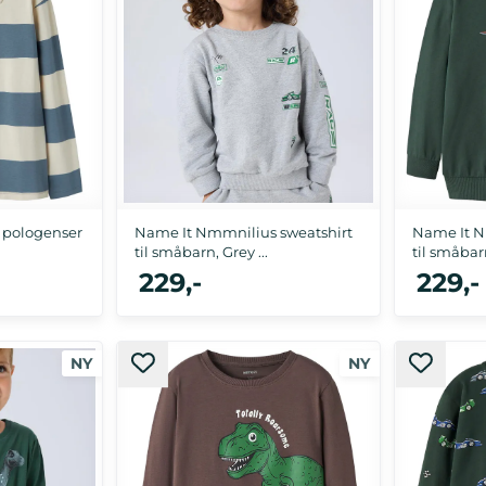
 pologenser
Name It Nmmnilius sweatshirt
Name It N
til småbarn, Grey ...
til småbarn,
229,-
229,-
0, 146/152
92, 98, 104, 110, 116
92