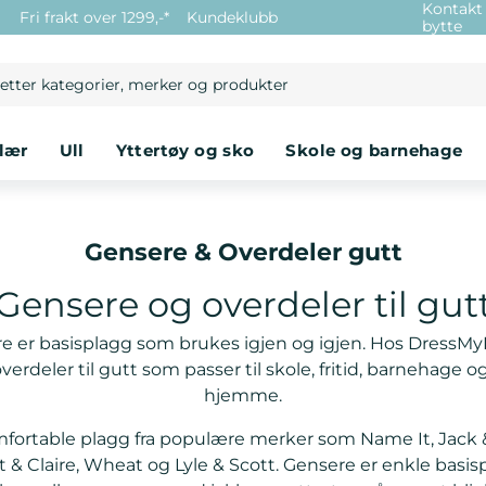
Kontakt
e
Fri frakt over 1299,-*
Kundeklubb
bytte
klær
ull
yttertøy og sko
skole og barnehage
Gensere & Overdeler gutt
Gensere og overdeler til gut
 er basisplagg som brukes igjen og igjen. Hos DressMy
erdeler til gutt som passer til skole, fritid, barnehage o
hjemme.
mfortable plagg fra populære merker som Name It, Jack &
& Claire, Wheat og Lyle & Scott. Gensere er enkle basi