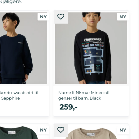
jøligere.
mrio sweatshirt til
Name It Nkmar Minecraft
k Sapphire
genser til barn, Black
259,-
, 134/140, 146/152, 158/164
116, 122/128, 134/140, 146/152