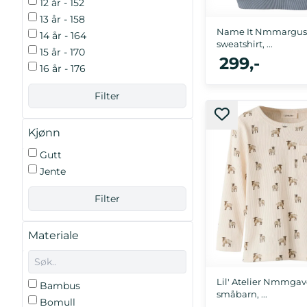
12 år - 152
13 år - 158
Name It Nmmargus 
14 år - 164
sweatshirt, ...
15 år - 170
299,-
16 år - 176
86, 92, 98, 104, 1
Kjønn
Gutt
Jente
Materiale
Lil' Atelier Nmmgavo
Bambus
småbarn, ...
Bomull