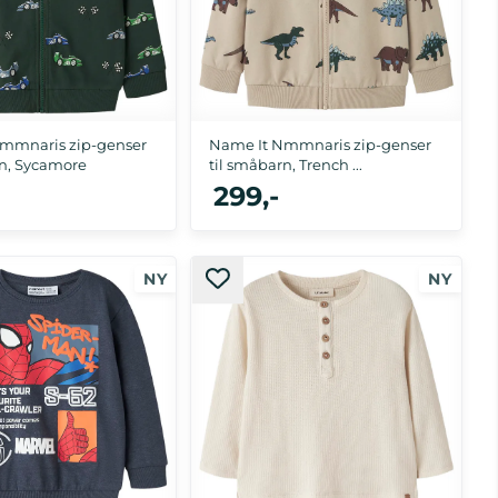
mmnaris zip-genser
Name It Nmmnaris zip-genser
rn, Sycamore
til småbarn, Trench ...
299,-
, 98, 104, 110, 116
92, 98, 104, 110, 116