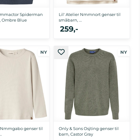
Nmmactor Spiderman
Lil' Atelier Nmmnort genser til
t, Ombre Blue
småbarn, ...
259,-
92, 98, 104, 110, 116
92, 98, 104, 110, 116, 122/128
er Nmmgabo genser til
Only & Sons Osjting genser til
.
barn, Castor Gray