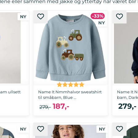
lene eller sammen med jakke og yttertøy når været blir k
-33%
Karakter:
5.0 av 5 mulige
am ullsett
Name It Nmmhalvor sweatshirt
Name It Nk
til småbarn, Blue ...
barn, Dar
187,-
279,-
279,-
, 122, 128
122/128
116, 122/128