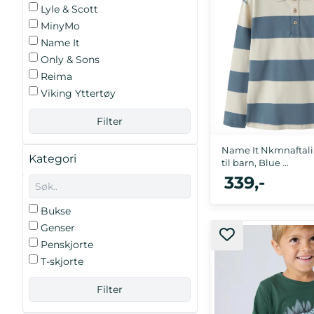
Lyle & Scott
MinyMo
Name It
Only & Sons
Reima
Viking Yttertøy
Name It Nkmnaftali
Kategori
til barn, Blue ...
339,-
Bukse
Genser
116, 122/128, 134/14
Penskjorte
T-skjorte