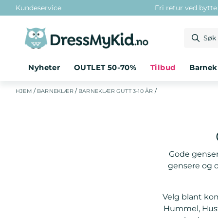
Kundeservice
Fri retur ved bytt
Hopp til innhold
Nyheter
OUTLET 50-70%
tilbud
barne
/
/
/
HJEM
BARNEKLÆR
BARNEKLÆR GUTT 3-10 ÅR
Gode gensere
gensere og ov
Velg blant ko
Hummel, Hust 