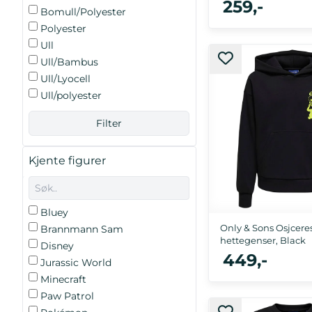
259,-
Bomull/Polyester
Polyester
Ull
Ull/Bambus
92, 98, 104, 
Ull/Lyocell
Ull/polyester
Kjente figurer
Bluey
Only & Sons Osjcere
Brannmann Sam
hettegenser, Black
Disney
449,-
Jurassic World
Minecraft
Paw Patrol