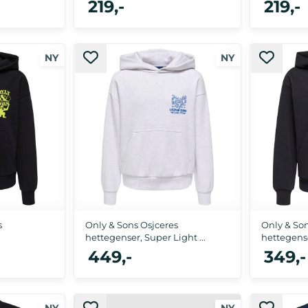
219,-
219,-
110
92, 98, 104, 110, 116, 122/128
92, 98,
s
Only & Sons Osjceres
Only & Son
hettegenser, Super Light ...
hettegense
449,-
349,-