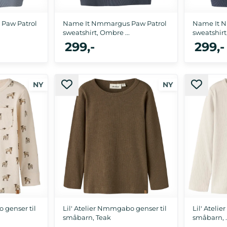
Paw Patrol
Name It Nmmargus Paw Patrol
Name It 
sweatshirt, Ombre ...
sweatshir
299,-
299,-
10, 116
86, 92, 98, 104, 110, 116
86, 
 genser til
Lil' Atelier Nmmgabo genser til
Lil' Ateli
småbarn, Teak
småbarn, ..