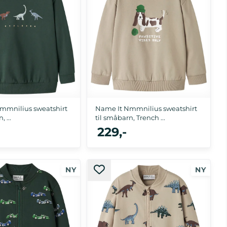
mmnilius sweatshirt
Name It Nmmnilius sweatshirt
 ...
til småbarn, Trench ...
229,-
, 98, 104, 110, 116
92, 98, 104, 110, 116