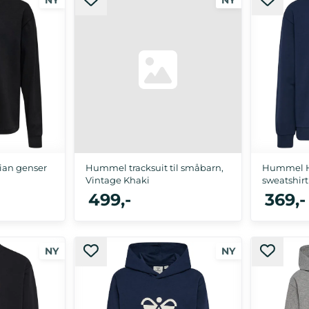
 146/152, 158/164
110/116, 122/128, 134/140, 146/152, 158/164
110/116, 122/1
ian genser
Hummel tracksuit til småbarn,
Hummel H
Vintage Khaki
sweatshirt 
499,-
369,-
104, 110/116
 146/152, 158/164
80, 86, 92, 98, 104, 110