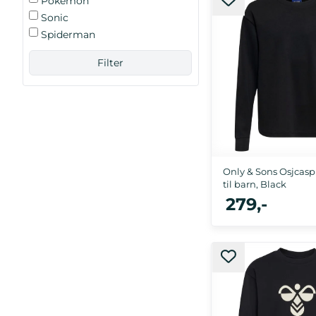
Pokémon
110/116, 122/128, 134/140,
Sonic
Spiderman
Only & Sons Osjcasp
til barn, Black
279,-
110/116, 122/128, 134/140,