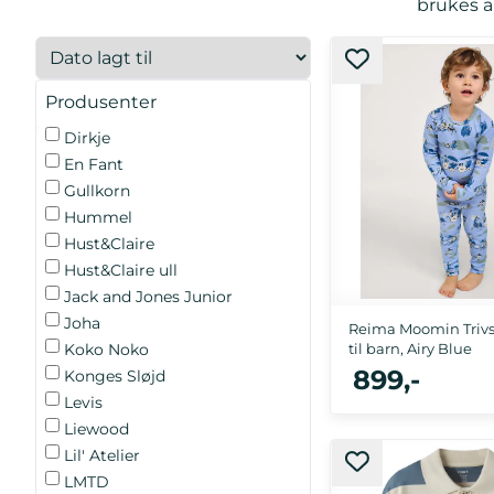
brukes a
Produsenter
Dirkje
En Fant
Gullkorn
Hummel
Hust&Claire
Hust&Claire ull
Jack and Jones Junior
Joha
Reima Moomin Trivs
til barn, Airy Blue
Koko Noko
899,-
Konges Sløjd
Levis
Liewood
Lil' Atelier
92, 98, 104, 110, 116
LMTD