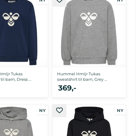
28, 134/140, 146/152, 158/164
110/116, 122/128, 134/140, 146/152, 158/164
mljr Tukas
Hummel Hmljr Tukas
til barn, Dress ...
sweatshirt til barn, Grey ...
369,-
, 122/128, 134/140, 146/152,
104, 110/116, 122/128, 134/140, 146/152,
158/164
158/164