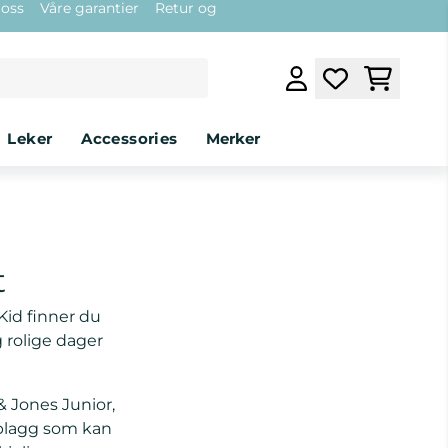
 oss
Våre garantier
Retur og
leker
accessories
Merker
t
Kid finner du
g rolige dager
 Jones Junior,
splagg som kan