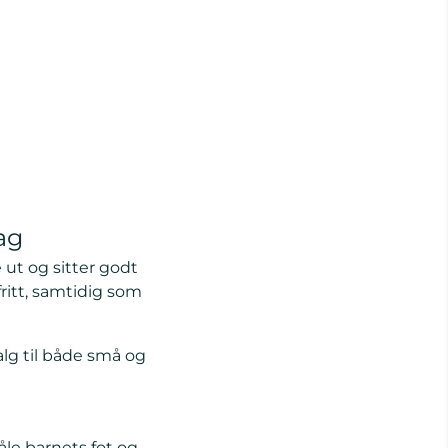
ag
 ut og sitter godt
fritt, samtidig som
alg til både små og
åle barnets fot og