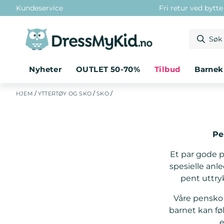
Kundeservice
Fri retur ved bytt
Hopp til innhold
Nyheter
OUTLET 50-70%
tilbud
barne
/
/
/
HJEM
YTTERTØY OG SKO
SKO
Pe
Et par gode p
spesielle anl
pent uttry
Våre pensko 
barnet kan føl
e