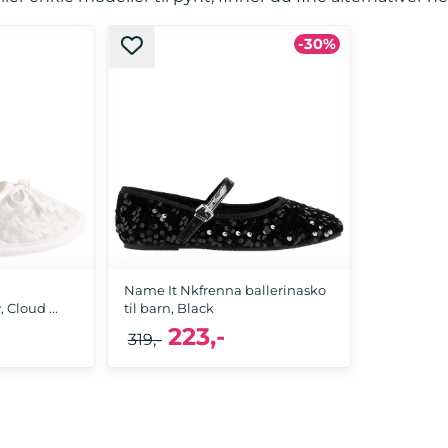
-30%
Name It Nkfrenna ballerinasko
 Cloud ...
til barn, Black
223,-
319,-
68
29, 30, 32, 33