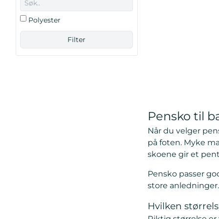
Polyester
Pensko til b
Når du velger pens
på foten. Myke mat
skoene gir et pent
Pensko passer godt
store anledninger.
Hvilken størrel
Riktig størrelse e