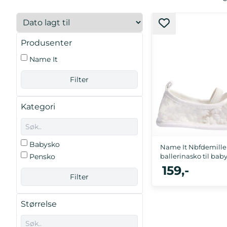
Produsenter
Name It
Kategori
Babysko
Name It Nbfdemille
Pensko
ballerinasko til baby,
159,-
Størrelse
50/56, 62/