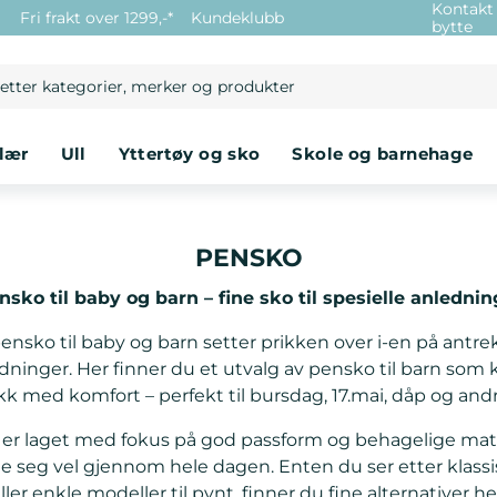
Kontakt
e
Fri frakt over 1299,-*
Kundeklubb
bytte
klær
ull
yttertøy og sko
skole og barnehage
PENSKO
nsko til baby og barn – fine sko til spesielle anlednin
ensko til baby og barn setter prikken over i-en på antrekk
edninger. Her finner du et utvalg av pensko til barn som
kk med komfort – perfekt til bursdag, 17.mai, dåp og andr
er laget med fokus på god passform og behagelige materi
e seg vel gjennom hele dagen. Enten du ser etter klassis
ller enkle modeller til pynt, finner du fine alternativer he