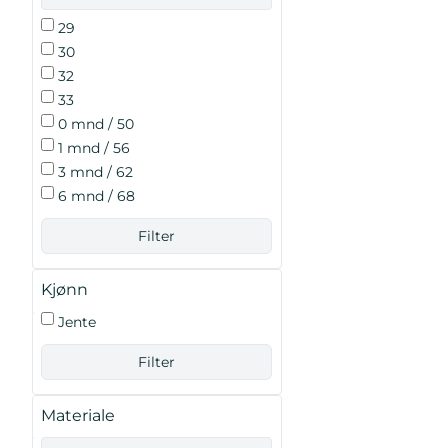
29
30
32
33
0 mnd / 50
1 mnd / 56
3 mnd / 62
6 mnd / 68
Kjønn
Jente
Materiale