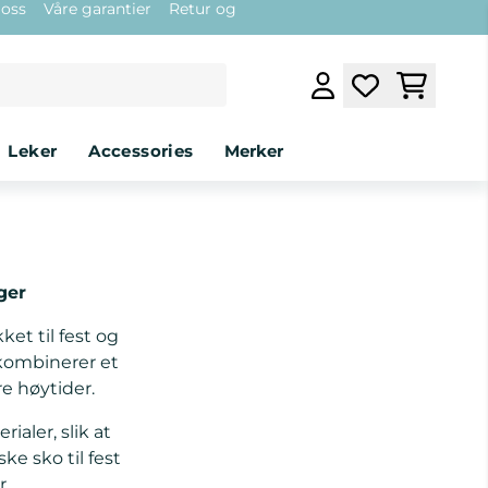
 oss
Våre garantier
Retur og
leker
accessories
Merker
ger
et til fest og
 kombinerer et
e høytider.
aler, slik at
ke sko til fest
r.