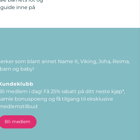
sguide inne på
 merker som blant annet Name It, Viking, Joha, Reima,
 barn og baby!
Kundeklubb
Bli medlem i dag! Få 25% rabatt på ditt neste kjøp*,
samle bonuspoeng og få tilgang til eksklusive
medlemstilbud
E-post
Bli medlem