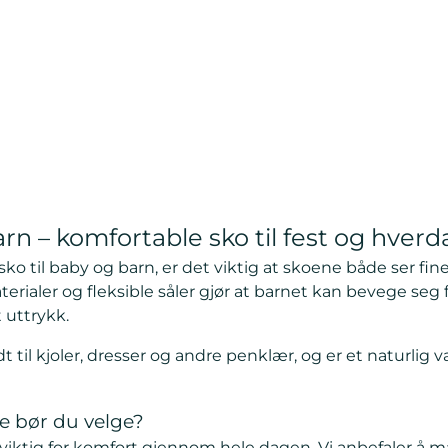
arn – komfortable sko til fest og hverd
ko til baby og barn, er det viktig at skoene både ser fine
erialer og fleksible såler gjør at barnet kan bevege seg 
 uttrykk.
 til kjoler, dresser og andre penklær, og er et naturlig v
se bør du velge?
r viktig for komfort gjennom hele dagen. Vi anbefaler å m