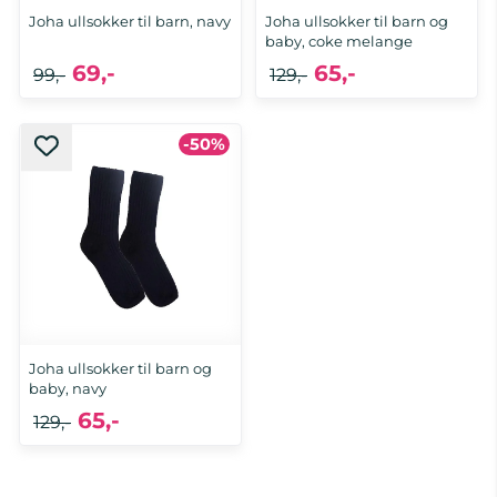
Joha ullsokker til barn, navy
Joha ullsokker til barn og
baby, coke melange
69,-
65,-
99,-
129,-
-50%
15/18, 23/26, 27/30, 39/42
15/18
Joha ullsokker til barn og
baby, navy
65,-
129,-