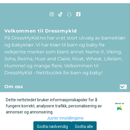
15/18
Velkommen til Dressmykid
På DressMyKid.no har vi et stort utvalg av barneklær
og babyklær. Vi har klær til barn og baby fra
velkjente merker som blant annet Name It, Viking,
Joha, Reima, Hust and Claire, Kivat, Wheat, Lillelam,
Hummel og mange flere. Velkommen til
DressMyKid - Nettbutikk for barn og baby!
Om oss
DRESSMYKID AS
Kundeservice
Dette nettstedet bruker informasjonskapsler for å
Spørsmål og svar
Drevet av
Kundeklubb
Gneisveien 8
fungere korrekt, analysere trafikk, personalisering av
Bli medlem i dag! Få 25% rabatt på ditt neste kjøp*,
annonser og annonsering.
Kontakt oss
3221 SANDEFJORD
Juster innstillingene
samle bonuspoeng og få tilgang til eksklusive
Personvern
medlemstilbud
Org. nr. 917554854
Godta nødvendig
Godta alle