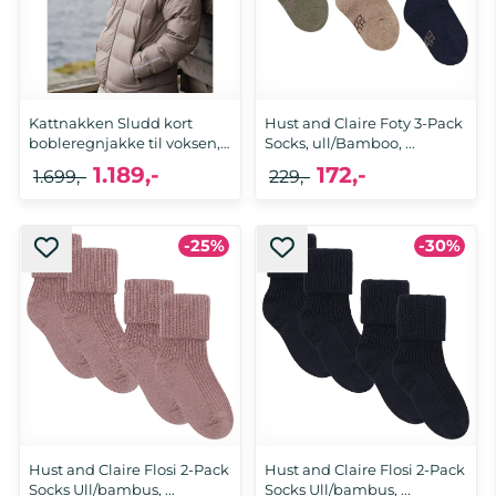
Kattnakken Sludd kort
Hust and Claire Foty 3-Pack
bobleregnjakke til voksen,
Socks, ull/Bamboo, ...
...
1.189,-
172,-
1.699,-
229,-
-25%
-30%
XS, S, M, L, XL, XXL
19/21
Hust and Claire Flosi 2-Pack
Hust and Claire Flosi 2-Pack
Socks Ull/bambus, ...
Socks Ull/bambus, ...