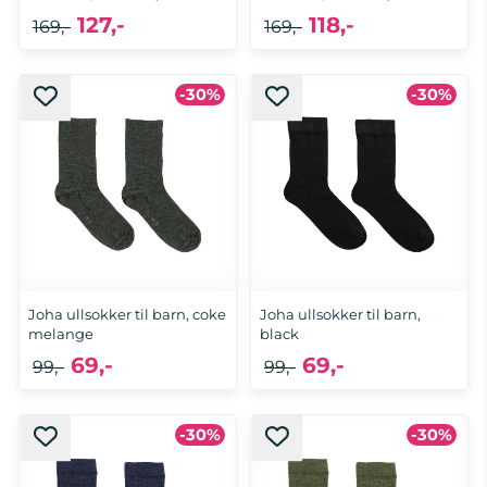
127,-
118,-
169,-
169,-
19/21, 22/24, 25/28, 29/32, 33/36,
-30%
-30%
33/36, 37/39
37/39
Joha ullsokker til barn, coke
Joha ullsokker til barn,
melange
black
69,-
69,-
99,-
99,-
-30%
-30%
15/18, 23/26, 39/42
15/18, 23/26, 27/30