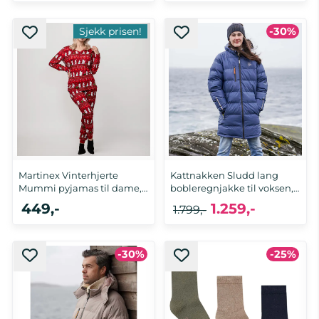
Sjekk prisen!
-30%
XS, M, L
Martinex Vinterhjerte
Kattnakken Sludd lang
Mummi pyjamas til dame,
bobleregnjakke til voksen,
Red
...
449,-
1.259,-
1.799,-
-30%
-25%
S, M, L
XL