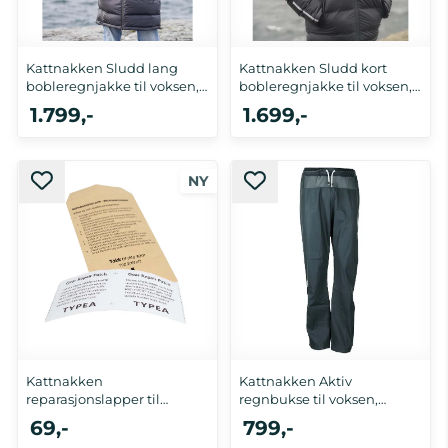
Kattnakken Sludd lang
Kattnakken Sludd kort
bobleregnjakke til voksen,
bobleregnjakke til voksen,
...
...
1.799,-
1.699,-
XL
M, XL, XXL
Kattnakken
Kattnakken Aktiv
reparasjonslapper til
regnbukse til voksen,
regntøy, Blank
Kattesvart
69,-
799,-