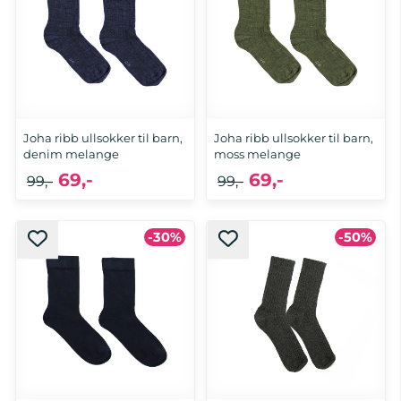
Joha ribb ullsokker til barn,
Joha ribb ullsokker til barn,
denim melange
moss melange
69,-
69,-
99,-
99,-
-30%
-50%
15/18, 23/26, 39/42
15/18, 23/26, 39/42