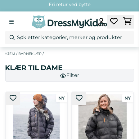
Hopp til innhold
Fri frakt over 1299,-*
Kundeklubb
Fri retur ved bytte
/
/
HJEM
BARNEKLÆR
KLÆR TIL DAME
Filter