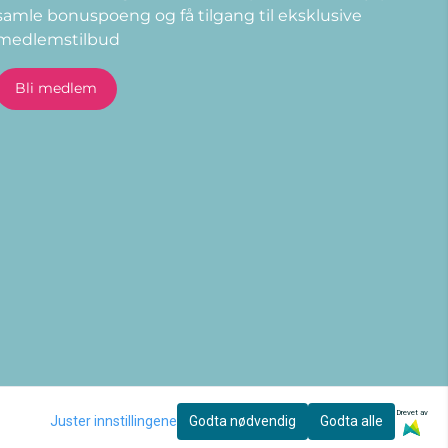
samle bonuspoeng og få tilgang til eksklusive
medlemstilbud
E-post
Bli medlem
Drevet av
Juster innstillingene
Godta nødvendig
Godta alle