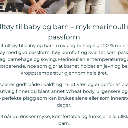
ltøy til baby og barn – myk merinoul
passform
ulltøy til baby og barn i myk og behagelig 100 % merin
ltøy med god passform, høy komfort og kvalitet som passe
ag, barnehage og soving. Merinoullen er temperaturreg
orberende, noe som gjør at barnet holder en jevn og b
kroppstemperatur gjennom hele året.
solerer godt både i kaldt og mildt vær, og er derfor et pra
t utvalg finner du blant annet Wheat body, ullgensere og 
 perfekte plagg som kan brukes alene eller som innerste
dager.
l når du ønsker myke, komfortable og funksjonelle ullkl
barn.