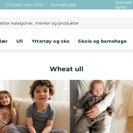
Kontakt
e
Fri frakt over 1299,-*
Kundeklubb
bytte
klær
ull
yttertøy og sko
skole og barnehage
Wheat ull