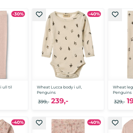
-30%
-40%
ull til
Wheat Lucca body i ull,
Wheat legg
Penguins
Penguins
239,-
1
399,-
329,-
-40%
-40%