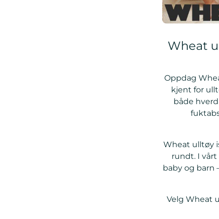
Wheat ul
Oppdag Wheat 
kjent for ul
både hverd
fuktabs
Wheat ulltøy i
rundt. I vår
baby og barn –
Velg Wheat ul