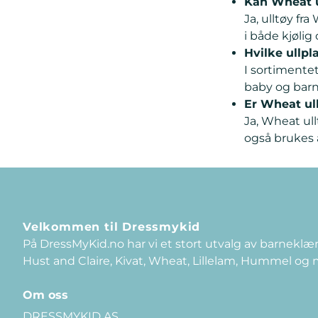
Kan Wheat u
Ja, ulltøy fr
i både kjølig
Hvilke ullpl
I sortimentet
baby og barn
Er Wheat ull
Ja, Wheat ul
også brukes 
Velkommen til Dressmykid
På DressMyKid.no har vi et stort utvalg av barneklær
Hust and Claire, Kivat, Wheat, Lillelam, Hummel og
Om oss
DRESSMYKID AS