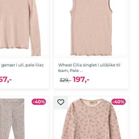
enser i ull, pale lilac
Wheat Cilia singlet i ull/silke til
barn, Pale ...
57,-
197,-
329,-
-40%
-40%