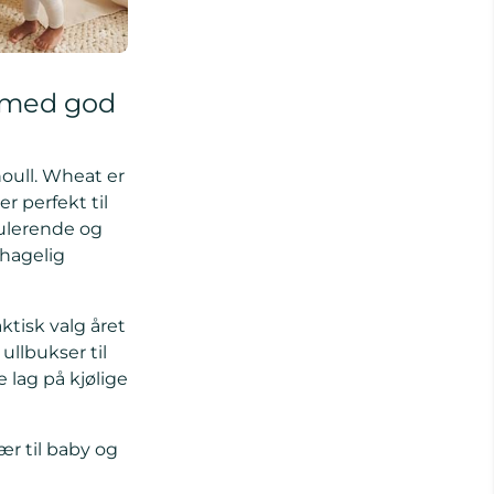
l med god
oull. Wheat er
r perfekt til
ulerende og
ehagelig
ktisk valg året
ullbukser til
 lag på kjølige
ær til baby og