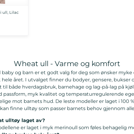
ull, Lilac
Wheat ull - Varme og komfort
il baby og barn er et godt valg for deg som ønsker myke
k hele året. I utvalget finner du bodyer, gensere, bukser 
kt til både hverdagsbruk, barnehage og lag-på-lag på kjø
 god passform, myk kvalitet og temperaturregulerende eg
ige mot barnets hud. De leste modeller er laget i 100 % m
 kan finne ulltøy som passer barnets behov gjennom alle
t ulltøy laget av?
ellene er laget i myk merinoull som føles behagelig m