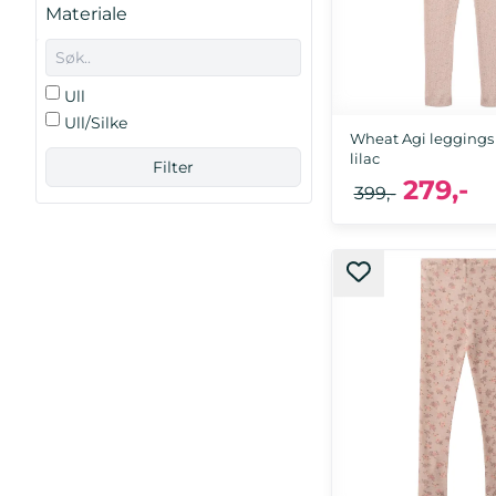
Materiale
Ull
Ull/Silke
Wheat Agi leggings i
lilac
279,-
399,-