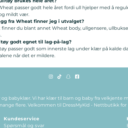
lltøy brukes hele året?
a Wheat passer godt hele året fordi ull hjelper med å reg
 og mildt vær.
agg fra Wheat finner jeg i utvalget?
 finner du blant annet Wheat body, ullgensere, ullbukser
.
tøy godt egnet til lag-på-lag?
ltøy passer godt som innerste lag under klær på kalde 
alene når det er mildere.
 og babyklær. Vi har klær til barn og baby fra velkjente
 mange flere. Velkommen til DressMyKid - Nettbutikk for
Kundeservice
Spørsmål og svar