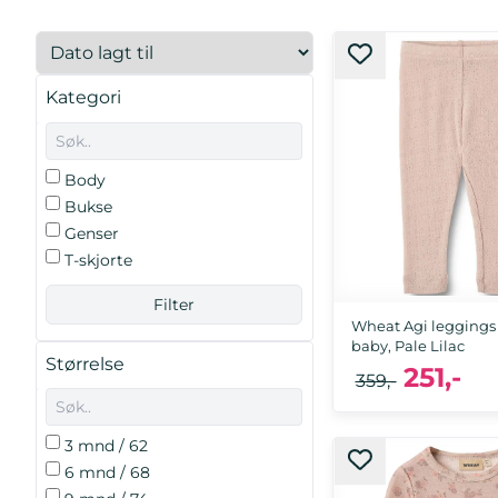
Kategori
Body
Bukse
Genser
T-skjorte
Wheat Agi leggings i 
baby, Pale Lilac
Størrelse
251,-
359,-
3 mnd / 62
6 mnd / 68