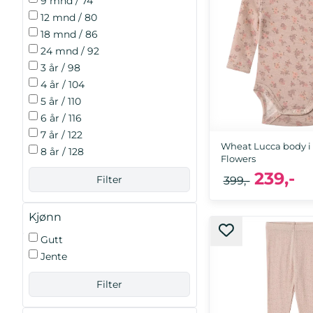
9 mnd / 74
12 mnd / 80
18 mnd / 86
24 mnd / 92
3 år / 98
4 år / 104
5 år / 110
6 år / 116
7 år / 122
Wheat Lucca body i u
8 år / 128
Flowers
239,-
399,-
Kjønn
Gutt
Jente