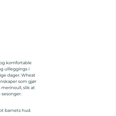
 og komfortable
og ullleggings i
lige dager. Wheat
enskaper som gjør
erinoull, slik at
 sesonger.
ot barnets hud.