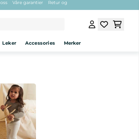
 oss
Våre garantier
Retur og
leker
accessories
Merker