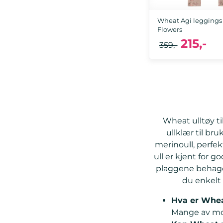
Wheat Agi leggings i 
Flowers
215,-
359,-
Wheat ulltøy t
ullklær til bru
merinoull, perfe
ull er kjent for
plaggene behagel
du enkelt
Hva er Whea
Mange av mod