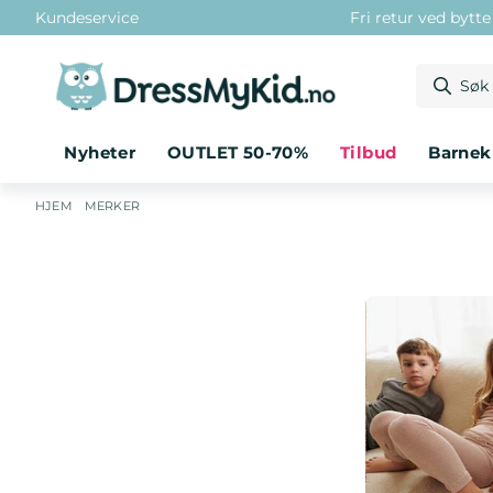
Kundeservice
Fri retur ved bytt
Hopp til innhold
Nyheter
OUTLET 50-70%
tilbud
barne
/
/
Wheat ull
HJEM
MERKER