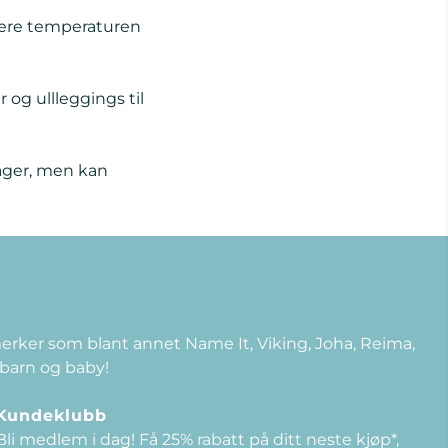
ulere temperaturen
 og ullleggings til
dager, men kan
 merker som blant annet Name It, Viking, Joha, Reima,
 barn og baby!
Kundeklubb
Bli medlem i dag! Få 25% rabatt på ditt neste kjøp*,