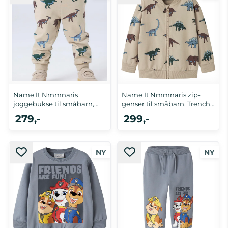
Name It Nmmnaris
Name It Nmmnaris zip-
joggebukse til småbarn,
genser til småbarn, Trench
Trench ...
...
279,-
299,-