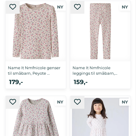
Name It Nmfnicole genser
Name It Nmfnicole
til småbarn, Peyote ...
leggings til småbarn,
Peyote ...
179,-
159,-