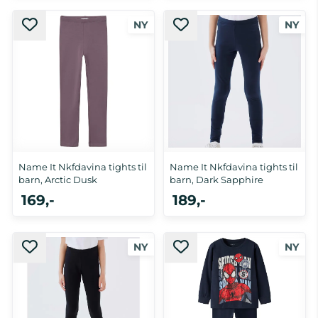
Name It Nkfdavina tights til
Name It Nkfdavina tights til
barn, Arctic Dusk
barn, Dark Sapphire
169,-
189,-