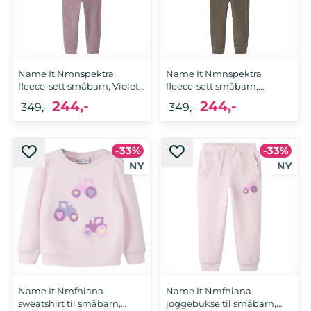
Name It Nmnspektra
Name It Nmnspektra
fleece-sett småbarn, Violet
fleece-sett småbarn,
...
Satellite
244,-
244,-
349,-
349,-
-33%
-33%
Name It Nmfhiana
Name It Nmfhiana
sweatshirt til småbarn,
joggebukse til småbarn,