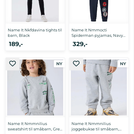
Name It Nkfdavina tights til
Name It Nmmocti
barn, Black
Spiderman pyjamas, Navy
Blazer
189,-
329,-
Name It Nmmnilius
Name It Nmmnilius
sweatshirt til småbarn, Grey
joggebukse til småbarn,