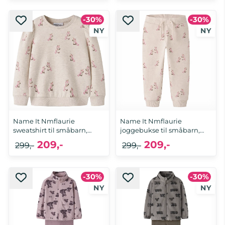
-30%
-30%
Name It Nmflaurie
Name It Nmflaurie
sweatshirt til småbarn,
joggebukse til småbarn,
Peyote ...
Peyote ...
209,-
209,-
299,-
299,-
-30%
-30%