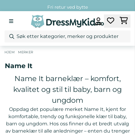
Hopp til innhold
Fri frakt over 1299,-*
Kundeklubb
Fri retur ved bytte
/
/
Name It
HJEM
MERKER
Name It
Name It barneklær – komfort,
kvalitet og stil til baby, barn og
ungdom
Oppdag det populære merket Name It, kjent for
komfortable, trendy og funksjonelle klær til baby,
barn og ungdom. Hos oss finner du et bredt utvalg
av barneklær til alle anledninger – enten du trenger