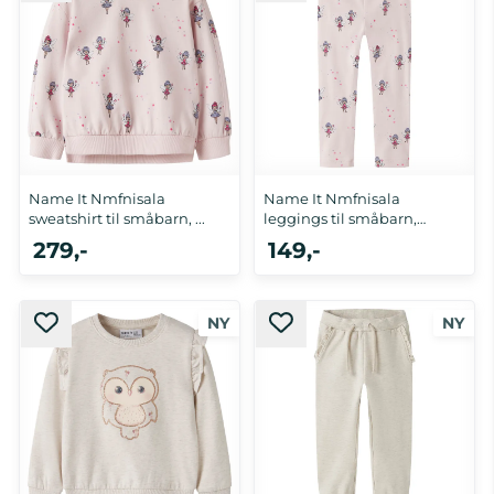
Name It Nmfnisala
Name It Nmfnisala
sweatshirt til småbarn, ...
leggings til småbarn,
Raindrops ...
279,-
149,-