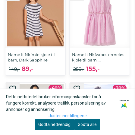
Name It Nkfmie kjole til
Name It Nkfvabos ermeløs
barn, Dark Sapphire
kjole til barn, ...
89,-
155,-
149,-
259,-
-40%
-30%
116, 122, 128
92, 98, 104, 110, 152
Dette nettstedet bruker informasjonskapsler for å
Drevet av
fungere korrekt, analysere trafikk, personalisering av
annonser og annonsering.
Juster innstillingene
Godta nødvendig
Godta alle