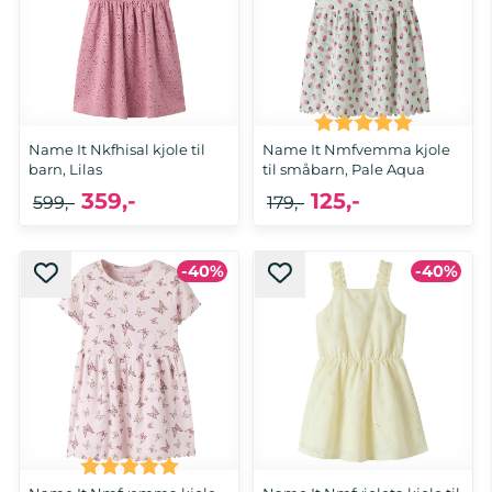
Karakter:
5.0 av 5 
Name It Nkfhisal kjole til
Name It Nmfvemma kjole
barn, Lilas
til småbarn, Pale Aqua
359,-
125,-
599,-
179,-
-40%
-40%
116, 122, 128, 134, 140, 146, 152
92, 98, 104, 110, 116
Karakter:
5.0 av 5 mulige