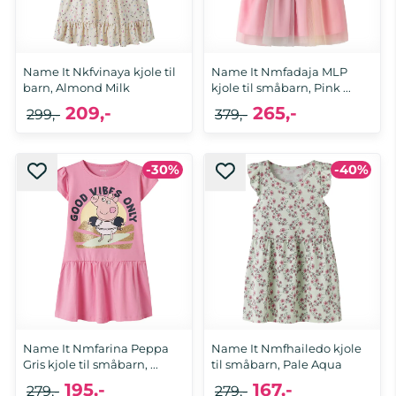
Name It Nkfvinaya kjole til
Name It Nmfadaja MLP
barn, Almond Milk
kjole til småbarn, Pink ...
209,-
265,-
299,-
379,-
-30%
-40%
116, 122, 128, 134, 140, 146
92, 98
Name It Nmfarina Peppa
Name It Nmfhailedo kjole
Gris kjole til småbarn, ...
til småbarn, Pale Aqua
195,-
167,-
279,-
279,-