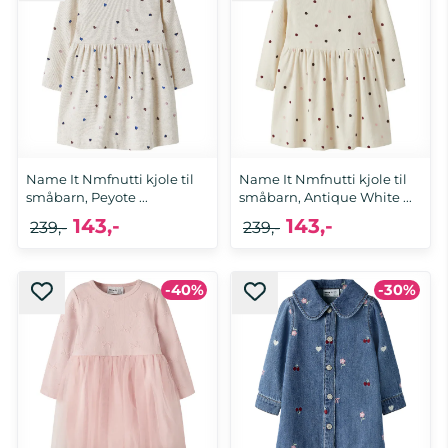
Name It Nmfnutti kjole til
Name It Nmfnutti kjole til
småbarn, Peyote ...
småbarn, Antique White ...
143,-
143,-
239,-
239,-
-40%
-30%
92, 98, 104, 110
92, 98, 104, 110, 116