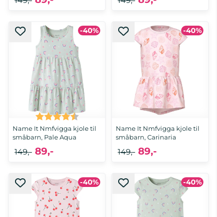
149,-
149,-
-40%
-40%
92, 98, 104, 110, 116
92, 98, 104, 116
Karakter:
4.5 av 5 mulige
Name It Nmfvigga kjole til
Name It Nmfvigga kjole til
småbarn, Pale Aqua
småbarn, Carinaria
89,-
89,-
149,-
149,-
-40%
-40%
92, 98, 104, 110, 116
92, 98, 104, 110, 116