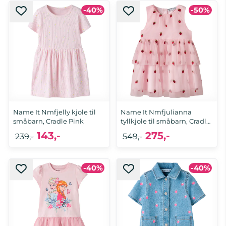
-40%
-50%
92, 98, 104, 110, 116, 122
92, 98, 104, 110, 116
Name It Nmfjelly kjole til
Name It Nmfjulianna
småbarn, Cradle Pink
tyllkjole til småbarn, Cradle
...
143,-
275,-
239,-
549,-
-40%
-40%
92, 98, 104, 116
92, 98, 104, 110, 116