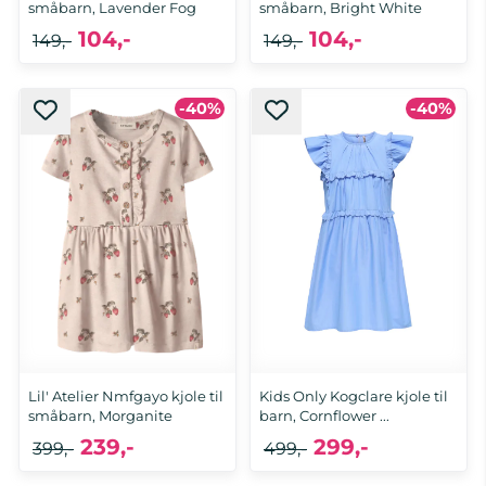
småbarn, Lavender Fog
småbarn, Bright White
104,-
104,-
149,-
149,-
-40%
-40%
92, 98, 104, 110
92, 98, 104, 116
Lil' Atelier Nmfgayo kjole til
Kids Only Kogclare kjole til
småbarn, Morganite
barn, Cornflower ...
239,-
299,-
399,-
499,-