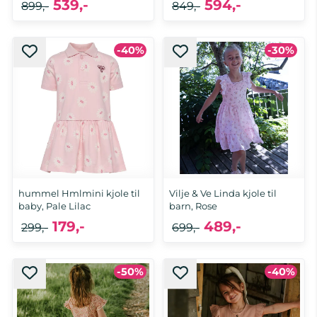
539,-
594,-
899,-
849,-
-40%
-30%
3 år, 4 år, 5 år, 6 år, 7-8 år
2 år, 3 år, 4 år, 5 år, 6 år
hummel Hmlmini kjole til
Vilje & Ve Linda kjole til
baby, Pale Lilac
barn, Rose
179,-
489,-
299,-
699,-
-50%
-40%
74, 80, 92
98, 104