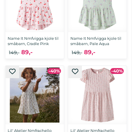
Name It Nmfvigga kjole til
Name It Nmfvigga kjole til
småbarn, Cradle Pink
småbarn, Pale Aqua
89,-
89,-
149,-
149,-
-40%
-40%
92, 98, 104, 110, 116
92, 98, 104, 110, 116
Lil' Atelier Nmfrachello
Lil' Atelier Nmfrachello