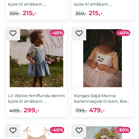
kjole til småbarn, ...
kjole til småbarn, ...
215,-
215,-
359,-
359,-
-40%
-40%
92, 98, 110, 116, 122
92
Lil' Atelier Nmffunda denim
Konges Sløjd Marina
kjole til småbarn, ...
ballerinakjole til barn, Rose
...
299,-
479,-
499,-
799,-
-40%
-30%
98, 104, 110, 122
3 år, 4 år, 5-6 år, 7-8 år