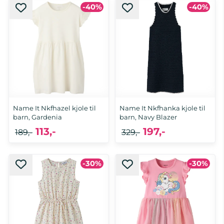
-40%
-40%
116, 122, 128, 134, 140, 146, 152
116, 122, 128, 140
Name It Nkfhazel kjole til
Name It Nkfhanka kjole til
barn, Gardenia
barn, Navy Blazer
113,-
197,-
189,-
329,-
116, 122, 128, 134, 140, 146, 152, 158,
-30%
-30%
116, 122, 128, 134, 140, 146, 152
164