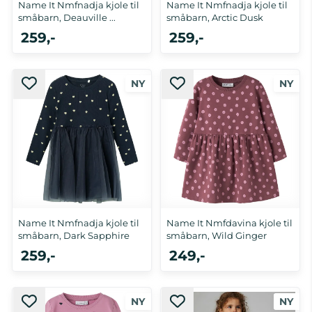
Name It Nmfnadja kjole til
Name It Nmfnadja kjole til
småbarn, Deauville ...
småbarn, Arctic Dusk
259,-
259,-
86, 92, 98, 104, 110, 116
86, 92, 98, 104, 110, 116
Name It Nmfnadja kjole til
Name It Nmfdavina kjole til
småbarn, Dark Sapphire
småbarn, Wild Ginger
259,-
249,-
86, 92, 98, 104, 110, 116
86, 92, 98, 104, 110, 116