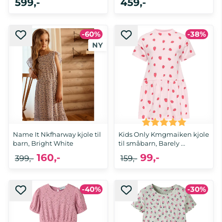
599,-
459,-
-60%
-38%
92, 98, 104, 110, 116, 122
92, 98, 104, 110, 116, 122
Karakter:
5.0 av 5 
Name It Nkfharway kjole til
Kids Only Kmgmaiken kjole
barn, Bright White
til småbarn, Barely ...
160,-
99,-
399,-
159,-
-40%
-30%
116, 122, 128, 134, 140, 146, 152
92, 98, 104, 110, 116, 122, 128