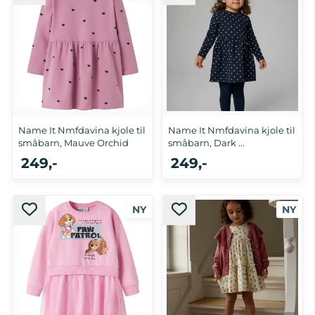
Name It Nmfdavina kjole til
Name It Nmfdavina kjole til
småbarn, Mauve Orchid
småbarn, Dark ...
249,-
249,-
86, 92, 98, 104, 110, 116
86, 92, 98, 104, 110, 116