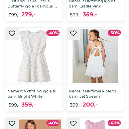
Hust and Claire Hcfuia
Name It Nkffriting kjole til
Butterfly kjole i bambus, ...
barn, Cradle Pink
279,-
359,-
399,-
599,-
-40%
-50%
98, 104, 116, 122, 128, 134, 140
116, 122, 128
Name It Nkffriting kjole til
Name It Nkffimia kjole til
barn, Bright White
barn, Jet Stream
359,-
200,-
599,-
399,-
-40%
-40%
116, 122, 128, 134, 140, 146
116