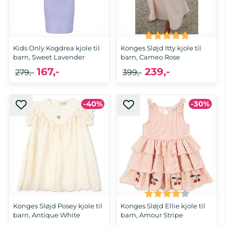
Karakter:
5.0 av 5 
Kids Only Kogdrea kjole til
Konges Sløjd Itty kjole til
barn, Sweet Lavender
barn, Cameo Rose
167,-
239,-
279,-
399,-
-40%
-30%
122/128, 134/140, 146/152, 158/164
18 mnd
Karakter:
4.0 av 5
Konges Sløjd Posey kjole til
Konges Sløjd Ellie kjole til
barn, Antique White
barn, Amour Stripe