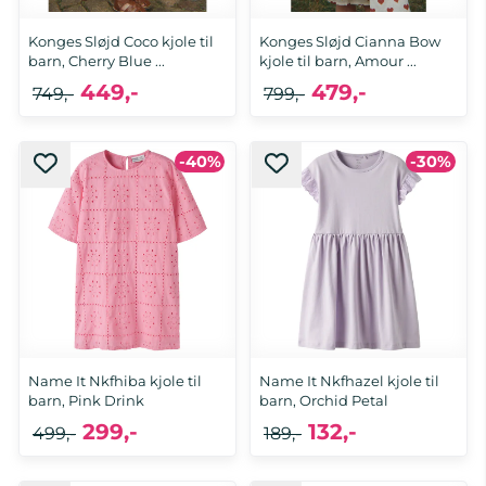
Konges Sløjd Coco kjole til
Konges Sløjd Cianna Bow
barn, Cherry Blue ...
kjole til barn, Amour ...
449,-
479,-
749,-
799,-
-40%
-30%
4 år, 5 år, 6 år, 7-8 år
3 år, 4 år, 5 år, 7-8 år
Name It Nkfhiba kjole til
Name It Nkfhazel kjole til
barn, Pink Drink
barn, Orchid Petal
299,-
132,-
499,-
189,-