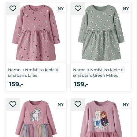
92, 98, 104, 110, 116, 122
86, 92, 98, 104, 110
Name It Nmfvilisa kjole til
Name It Nmfvilisa kjole til
småbarn, Lilas
småbarn, Green Milieu
159,-
159,-
92, 98, 104, 110, 116
92, 98, 104, 110, 116