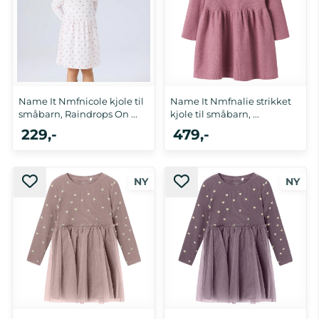
Name It Nmfnicole kjole til
Name It Nmfnalie strikket
småbarn, Raindrops On ...
kjole til småbarn, ...
229,-
479,-
92, 98, 104, 110, 116
86, 92, 98, 104, 110, 116