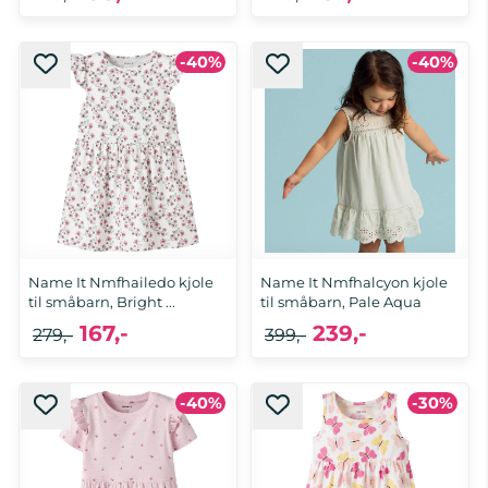
-40%
-40%
92, 98, 104, 110, 116
92, 98, 104, 110, 116, 122, 128
Name It Nmfhailedo kjole
Name It Nmfhalcyon kjole
til småbarn, Bright ...
til småbarn, Pale Aqua
167,-
239,-
279,-
399,-
-40%
-30%
92, 98, 104, 110, 116, 122, 128
92, 98, 104, 110