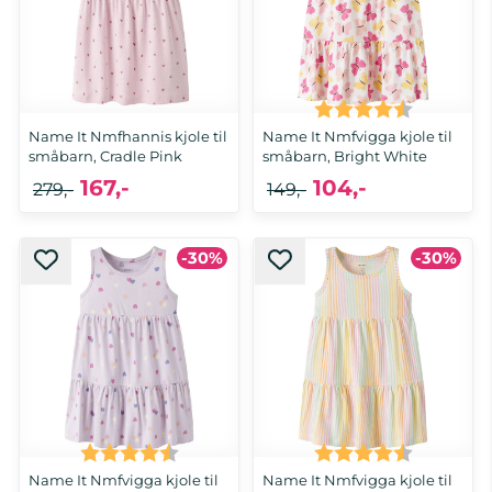
Karakter:
4.5 av 5 
Name It Nmfhannis kjole til
Name It Nmfvigga kjole til
småbarn, Cradle Pink
småbarn, Bright White
167,-
104,-
279,-
149,-
-30%
-30%
92, 98, 104, 110, 116
92, 98, 104, 116
Karakter:
4.5 av 5 mulige
Karakter:
4.5 av 5 
Name It Nmfvigga kjole til
Name It Nmfvigga kjole til