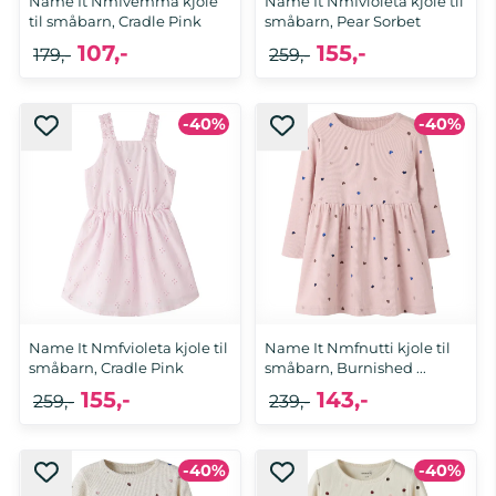
Name It Nmfvemma kjole
Name It Nmfvioleta kjole til
til småbarn, Cradle Pink
småbarn, Pear Sorbet
107,-
155,-
179,-
259,-
-40%
-40%
92, 98, 104, 110, 116
92, 98, 104, 110
Name It Nmfvioleta kjole til
Name It Nmfnutti kjole til
småbarn, Cradle Pink
småbarn, Burnished ...
155,-
143,-
259,-
239,-
-40%
-40%
92, 98, 104, 110, 116
92, 98