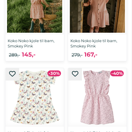
Koko Noko kjole til barn,
Koko Noko kjole til barn,
Smokey Pink
Smokey Pink
145,-
167,-
289,-
279,-
-30%
-40%
98, 104, 122
128, 134, 140