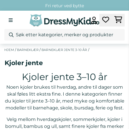
Hopp til innhold
Fri frakt over 1299,-*
Kundeklubb
Fri retur ved bytte
/
/
/
HJEM
BARNEKLÆR
BARNEKLÆR JENTE 3-10 ÅR
Kjoler jente
Kjoler jente 3–10 år
Noen kjoler brukes til hverdag, andre til dager som
skal føles litt ekstra fine. I denne kategorien finner
du kjoler til jente 3–10 år, med myke og komfortable
modeller til barnehage, skole, bursdag, ferie og fest.
Velg mellom hverdagskjoler, sommerkjoler, kjoler i
bomull, bambus og ull, samt finere kjoler fra merker