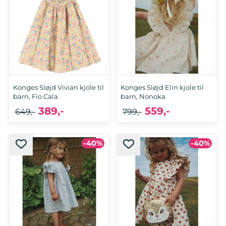
Konges Sløjd Vivian kjole til
Konges Sløjd Elin kjole til
barn, Fio Cala
barn, Nonoka
389,-
559,-
649,-
799,-
-40%
-40%
2 år, 3 år, 4 år, 5 år, 6 år
2 år, 3 år, 4 år, 5 år, 9-10 år