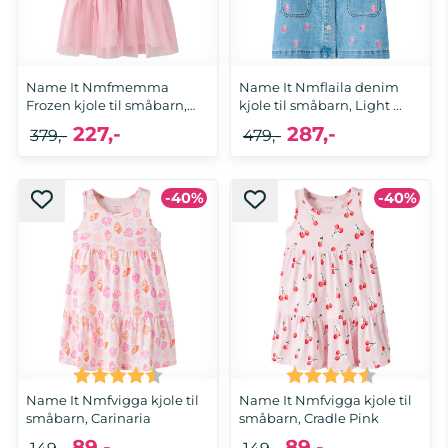
Name It Nmfmemma
Name It Nmflaila denim
Frozen kjole til småbarn,
kjole til småbarn, Light ...
Cradle ...
227,-
287,-
379,-
479,-
-40%
-40%
92
92, 98, 104, 110, 116
Karakter:
4.5 av 5 mulige
Karakter:
4.5 av 5 
Name It Nmfvigga kjole til
Name It Nmfvigga kjole til
småbarn, Carinaria
småbarn, Cradle Pink
89,-
89,-