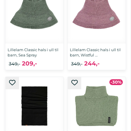
Lillelam Classic hals i ull til
Lillelam Classic hals i ull til
barn, Sea Spray
barn, Wistful ...
209,-
244,-
349,-
349,-
-30%
110/116
98/104, 110/116