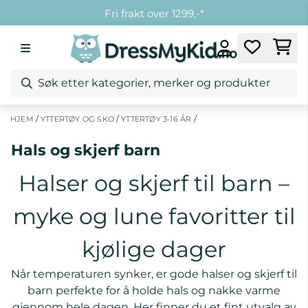
Hopp til innhold
Fri frakt over 1299,-*
Kundeklubb
Fri retur ved bytte
/
/
/
HJEM
YTTERTØY OG SKO
YTTERTØY 3-16 ÅR
Hals og skjerf barn
Halser og skjerf til barn –
myke og lune favoritter til
kjølige dager
Når temperaturen synker, er gode halser og skjerf til
barn perfekte for å holde hals og nakke varme
gjennom hele dagen. Her finner du et fint utvalg av