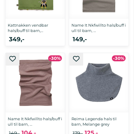
Kattnakken vendbar
Name It Nkfwillto hals/buff i
hals/buff til barn,
ull til barn, ...
Supergrønn
349,-
149,-
-30%
-30%
Name It Nkfwillto hals/buff i
Reima Legenda hals til
ull til barn, ...
barn, Melange grey
104,-
125,-
149,-
179,-