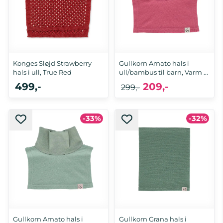
Konges Sløjd Strawberry
Gullkorn Amato hals i
hals i ull, True Red
ull/bambus til barn, Varm ...
499,-
209,-
299,-
-33%
-32%
2-4 år, 5-8 år
110/122, 128/140
Gullkorn Amato hals i
Gullkorn Grana hals i