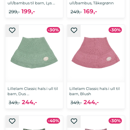
ull/bambus til barn, Lys ...
ull/bambus, Tåkegrønn
199,-
169,-
299,-
249,-
-30%
-30%
110/122, 128/140
OS
Lillelam Classic hals i ull til
Lillelam Classic hals i ull til
barn, Dus ...
barn, Blush
244,-
244,-
349,-
349,-
-40%
-30%
110/116
110/116