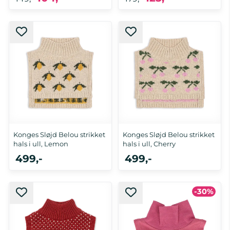
One size
One
Konges Sløjd Belou strikket
Konges Sløjd Belou strikket
hals i ull, Lemon
hals i ull, Cherry
499,-
499,-
-30%
2-4 år, 5-8 år
2-4 år