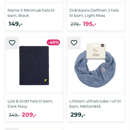
Name It Nknmub hals til
Didriksons Delfinen 2 hals
barn, Black
til barn, Light Moss
149,-
195,-
279,-
-40%
6-8 år
Lyle & Scott hals til barn,
Lillelam ullhals tube i ull til
Dark Navy
barn, Mellomblå
209,-
299,-
349,-