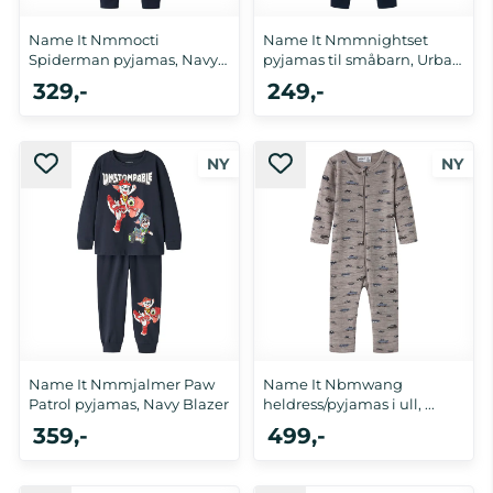
Name It Nmmocti
Name It Nmmnightset
Spiderman pyjamas, Navy
pyjamas til småbarn, Urban
Blazer
...
329,-
249,-
86, 92, 98, 104, 110, 116
86/92, 98/104, 110/116, 122/128
Name It Nmmjalmer Paw
Name It Nbmwang
Patrol pyjamas, Navy Blazer
heldress/pyjamas i ull, ...
359,-
499,-