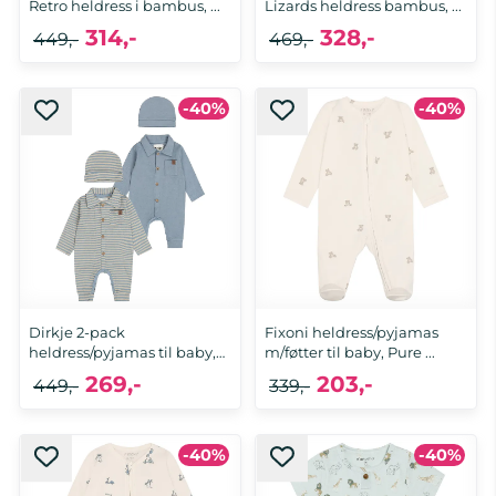
Retro heldress i bambus, ...
Lizards heldress bambus, ...
314,-
328,-
449,-
469,-
-40%
-40%
62, 68, 74, 80, 92, 98
56, 62, 68, 74, 80, 86, 92, 98
Dirkje 2-pack
Fixoni heldress/pyjamas
heldress/pyjamas til baby,
m/føtter til baby, Pure ...
Blue
269,-
203,-
449,-
339,-
-40%
-40%
68, 74, 80, 86
68, 80, 86, 92