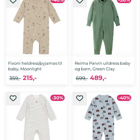
-40%
-30%
98, 110, 116
62, 68, 80
Fixoni heldress/pyjamas til
Reima Parvin ulldress baby
baby, Moonlight
og barn, Green Clay
215,-
489,-
359,-
699,-
-30%
-40%
74, 80, 86, 92
80