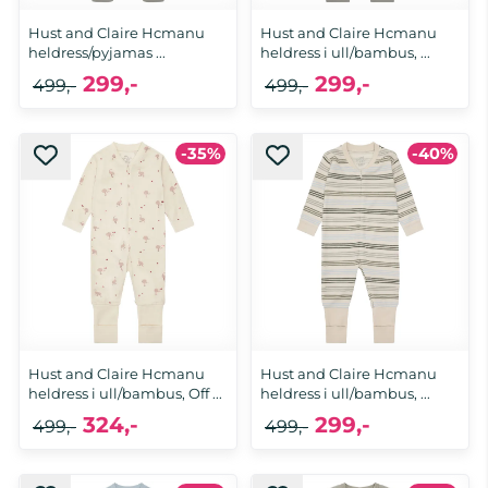
Hust and Claire Hcmanu
Hust and Claire Hcmanu
heldress/pyjamas ...
heldress i ull/bambus, ...
299,-
299,-
499,-
499,-
-35%
-40%
68, 74, 80, 86, 92, 98
68, 74
Hust and Claire Hcmanu
Hust and Claire Hcmanu
heldress i ull/bambus, Off ...
heldress i ull/bambus, ...
324,-
299,-
499,-
499,-