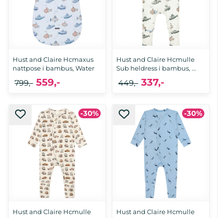
Hust and Claire Hcmaxus
Hust and Claire Hcmulle
nattpose i bambus, Water
Sub heldress i bambus, ...
559,-
337,-
799,-
449,-
-30%
-30%
70, 90
68, 74, 80, 86, 92
Hust and Claire Hcmulle
Hust and Claire Hcmulle