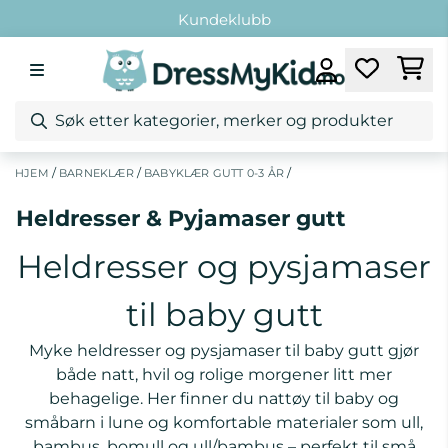
Hopp til innhold
Fri retur ved bytte
Fri frakt over 1299,-*
Kundeklubb
Fri retur ved bytte
/
/
/
HJEM
BARNEKLÆR
BABYKLÆR GUTT 0-3 ÅR
Heldresser & Pyjamaser gutt
Heldresser og pysjamaser
til baby gutt
Myke heldresser og pysjamaser til baby gutt gjør
både natt, hvil og rolige morgener litt mer
behagelige. Her finner du nattøy til baby og
småbarn i lune og komfortable materialer som ull,
bambus, bomull og ull/bambus – perfekt til små