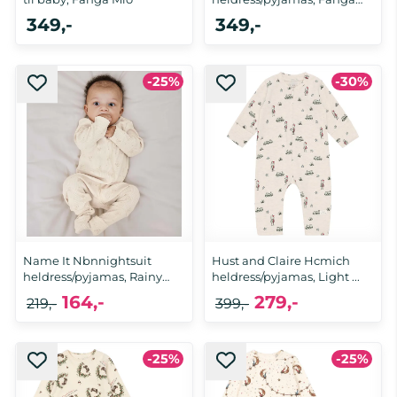
Mio
349,-
349,-
12 mnd, 0-1 mnd, 3 mnd, 6 mnd,
12 mnd, 3 mnd, 6 mnd, 9 mnd, 18
-25%
-30%
9 mnd, 18 mnd
mnd
Name It Nbnnightsuit
Hust and Claire Hcmich
heldress/pyjamas, Rainy
heldress/pyjamas, Light ...
Day
164,-
279,-
219,-
399,-
-25%
-25%
98, 104
62, 80