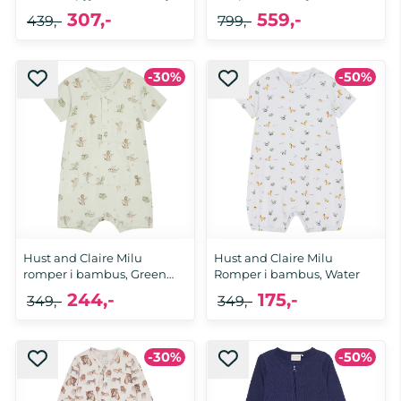
Holiday
307,-
559,-
439,-
799,-
-30%
-50%
74/80
70
Hust and Claire Milu
Hust and Claire Milu
romper i bambus, Green
Romper i bambus, Water
Hint
244,-
175,-
349,-
349,-
-30%
-50%
68
56, 62