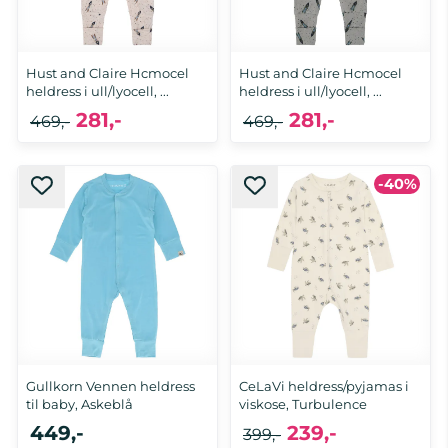
Hust and Claire Hcmocel
Hust and Claire Hcmocel
heldress i ull/lyocell, ...
heldress i ull/lyocell, ...
281,-
281,-
469,-
469,-
-40%
74, 92, 98
62, 68, 74, 80, 86, 92
Gullkorn Vennen heldress
CeLaVi heldress/pyjamas i
til baby, Askeblå
viskose, Turbulence
449,-
239,-
399,-