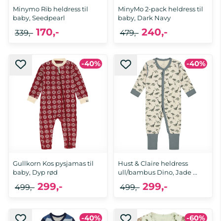
Minymo Rib heldress til
MinyMo 2-pack heldress til
baby, Seedpearl
baby, Dark Navy
170,-
240,-
339,-
479,-
-40%
-40%
92
68
Gullkorn Kos pysjamas til
Hust & Claire heldress
baby, Dyp rød
ull/bambus Dino, Jade ...
299,-
299,-
499,-
499,-
-40%
-60%