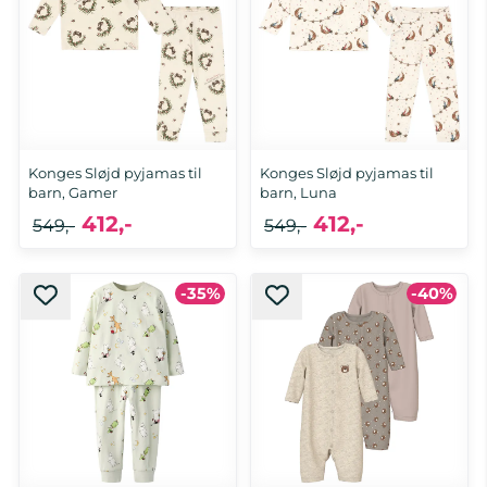
Konges Sløjd pyjamas til
Konges Sløjd pyjamas til
barn, Gamer
barn, Luna
412,-
412,-
549,-
549,-
2 år, 3 år, 4 år, 5-6 år, 7-8 år, 9-10
-35%
-40%
5-6 år, 7-8 år, 9-10 år
år