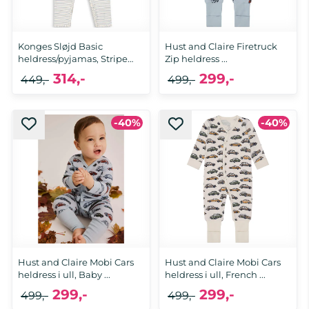
Konges Sløjd Basic
Hust and Claire Firetruck
heldress/pyjamas, Stripe
Zip heldress ...
Bluie
314,-
299,-
449,-
499,-
-40%
-40%
18 mnd, 2 år, 3 år
80, 98
Hust and Claire Mobi Cars
Hust and Claire Mobi Cars
heldress i ull, Baby ...
heldress i ull, French ...
299,-
299,-
499,-
499,-