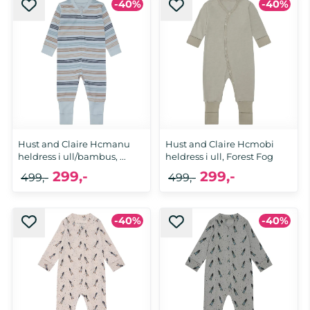
-40%
-40%
74, 80
74, 92
Hust and Claire Hcmanu
Hust and Claire Hcmobi
heldress i ull/bambus, ...
heldress i ull, Forest Fog
299,-
299,-
499,-
499,-
-40%
-40%
92
74, 98