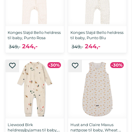
Konges Sløjd Bello heldress
Konges Sløjd Bello heldress
til baby, Punto Rosa
til baby, Punto Blu
244,-
244,-
349,-
349,-
-30%
-30%
12 mnd, 18 mnd
18 mnd
Liewood Birk
Hust and Claire Maxus
heldress/pyjamas til baby,
nattpose til baby, Wheat ...