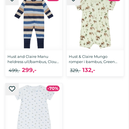
62, 68, 74, 80, 86
62, 68
Hust and Claire Manu
Hust & Claire Mungo
heldress ull/bambus, Cloud
romper i bambus, Green
...
hint
299,-
132,-
499,-
329,-
-70%
62, 68
50