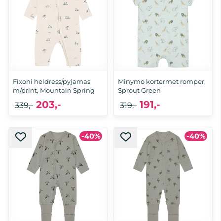
Fixoni heldress/pyjamas
Minymo kortermet romper,
m/print, Mountain Spring
Sprout Green
203,-
191,-
339,-
319,-
-40%
-40%
62, 74, 92
68, 74, 80, 86, 92