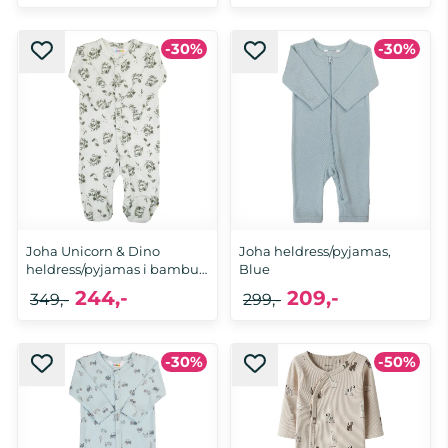
-30%
-30%
68, 74, 80, 86
60, 80, 90, 100
Joha Unicorn & Dino
Joha heldress/pyjamas,
heldress/pyjamas i bambus,
Blue
...
244,-
209,-
349,-
299,-
-30%
-50%
50, 70
60, 70, 80, 90