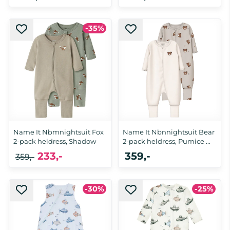
50, 56, 62, 68, 74, 80, 86, 92, 98,
-35%
86/92, 98/104, 110/116, 122/128
104
Name It Nbmnightsuit Fox
Name It Nbnnightsuit Bear
2-pack heldress, Shadow
2-pack heldress, Pumice ...
233,-
359,-
359,-
-30%
-25%
50, 104
50, 56, 68, 74, 80, 86, 92, 98, 104