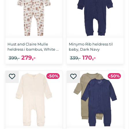
Hust and Claire Mulle
Minymo Rib heldress til
heldress i bambus, White ...
baby, Dark Navy
279,-
170,-
399,-
339,-
-50%
-50%
62, 68, 74, 80, 92
92