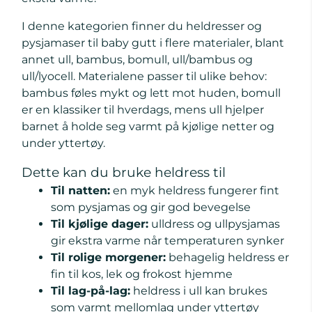
I denne kategorien finner du heldresser og
pysjamaser til baby gutt i flere materialer, blant
annet ull, bambus, bomull, ull/bambus og
ull/lyocell. Materialene passer til ulike behov:
bambus føles mykt og lett mot huden, bomull
er en klassiker til hverdags, mens ull hjelper
barnet å holde seg varmt på kjølige netter og
under yttertøy.
Dette kan du bruke heldress til
Til natten:
en myk heldress fungerer fint
som pysjamas og gir god bevegelse
Til kjølige dager:
ulldress og ullpysjamas
gir ekstra varme når temperaturen synker
Til rolige morgener:
behagelig heldress er
fin til kos, lek og frokost hjemme
Til lag-på-lag:
heldress i ull kan brukes
som varmt mellomlag under yttertøy