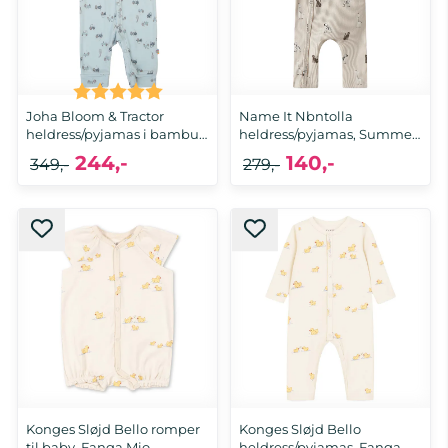
Karakter:
5.0 av 5 mulige
Joha Bloom & Tractor
Name It Nbntolla
heldress/pyjamas i bambus,
heldress/pyjamas, Summer
...
Sand
244,-
140,-
349,-
279,-
100
50, 56, 62
Konges Sløjd Bello romper
Konges Sløjd Bello
til baby, Fanga Mio
heldress/pyjamas, Fanga