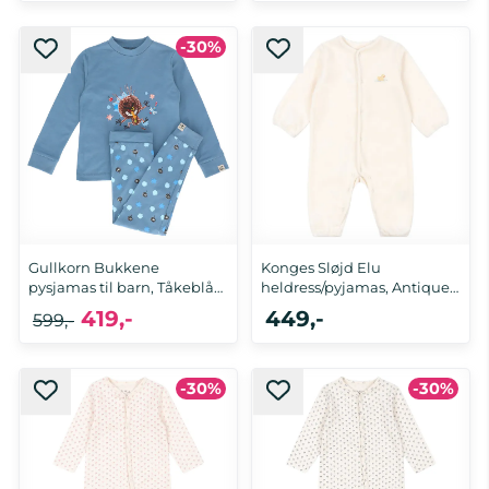
-30%
62, 68, 74, 80, 92, 98
56, 62, 68, 74, 80, 86, 92, 98
Gullkorn Bukkene
Konges Sløjd Elu
pysjamas til barn, Tåkeblå
heldress/pyjamas, Antique
(P)
White
419,-
449,-
599,-
-30%
-30%
86/92
12 mnd, 18 mnd