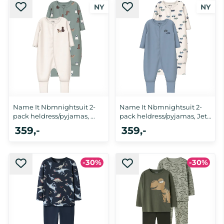
86/92, 98/104, 110/116, 122/128
50, 56, 62, 68, 74, 80, 86
Name It Nbmnightsuit 2-
Name It Nbmnightsuit 2-
pack heldress/pyjamas, ...
pack heldress/pyjamas, Jet
...
359,-
359,-
50, 56, 62, 68, 74, 80, 86, 92, 98,
50, 56, 62, 68, 74, 80, 86, 92, 98,
-30%
-30%
104
104