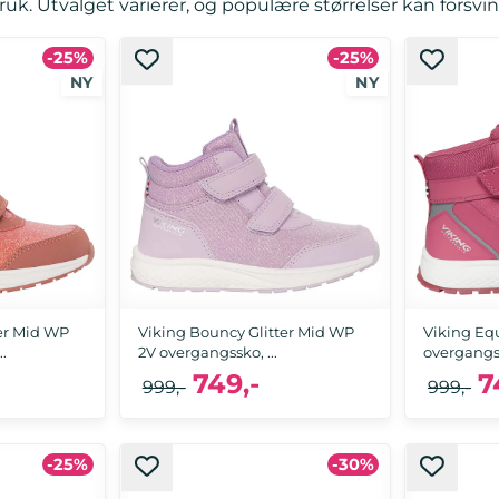
bruk. Utvalget varierer, og populære størrelser kan forsvin
-25%
-25%
er Mid WP
Viking Bouncy Glitter Mid WP
Viking Eq
.
2V overgangssko, ...
overgangssk
749,-
7
999,-
999,-
0, 31, 32, 33, 34,
-25%
-30%
23, 24, 25, 26, 27, 28, 31, 32, 34, 35