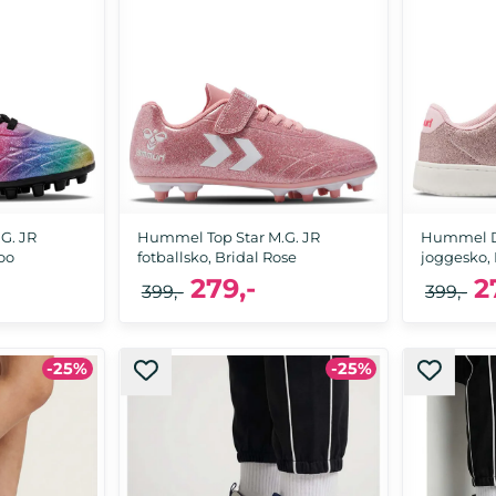
G. JR
Hummel Top Star M.G. JR
Hummel D
oo
fotballsko, Bridal Rose
joggesko, 
279,-
2
399,-
399,-
-25%
-25%
, 38
33, 34, 35, 36, 37, 38
26, 27, 28,