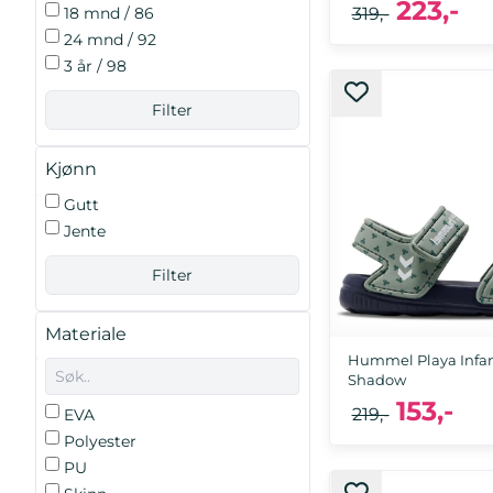
223,-
319,-
18 mnd / 86
24 mnd / 92
3 år / 98
28, 29, 30, 31, 32, 
Kjønn
Gutt
Jente
Materiale
Hummel Playa Infan
Shadow
153,-
219,-
EVA
Polyester
PU