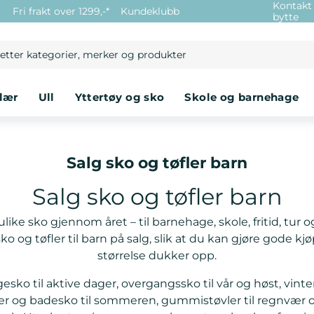
Kontakt
e
Fri frakt over 1299,-*
Kundeklubb
bytte
klær
ull
yttertøy og sko
skole og barnehage
Salg sko og tøfler barn
Salg sko og tøfler barn
like sko gjennom året – til barnehage, skole, fritid, tur og
ko og tøfler til barn på salg, slik at du kan gjøre gode kjø
størrelse dukker opp.
esko til aktive dager, overgangssko til vår og høst, vinte
er og badesko til sommeren, gummistøvler til regnvær 