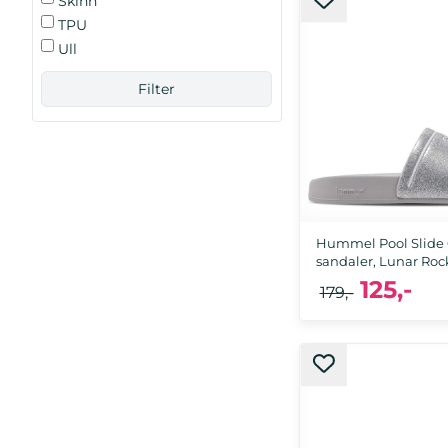
Skinn
22
TPU
Ull
Hummel Pool Slide G
sandaler, Lunar Roc
125,-
179,-
26, 27, 28, 29, 30, 