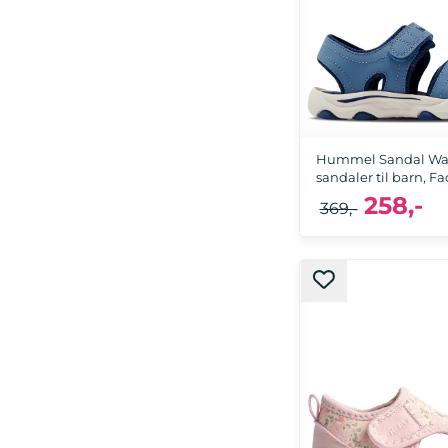
Hummel Sandal Wav
sandaler til barn, Fad
258,-
369,-
28, 29, 32