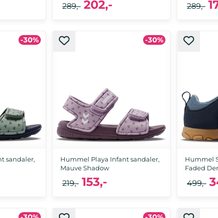
202,-
1
289,-
289,-
-30%
-30%
34, 35, 36
24, 26, 28, 29, 30
24,
t sandaler,
Hummel Playa Infant sandaler,
Hummel Sp
Mauve Shadow
Faded De
153,-
3
219,-
499,-
-30%
-30%