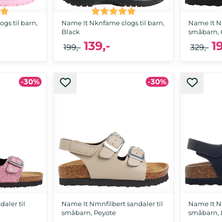
:
5.0 av 5 mulige
Karakter:
5.0 av 5 mulige
gs til barn,
Name It Nknfame clogs til barn,
Name It N
Black
småbarn, 
139,-
1
199,-
329,-
-30%
-30%
, 34
27, 28, 29, 30, 32
2
daler til
Name It Nmnfilbert sandaler til
Name It Nm
småbarn, Peyote
småbarn, 