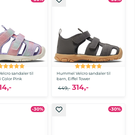
 24, 25, 26, 27, 28, 29, 30, 32
32
Karakter:
5.0 av 5 mulige
Karakter:
5.0 av 5 muli
lcro sandaler til
Hummel Velcro sandaler til
i Color Pink
barn, Eiffel Tower
14,-
314,-
449,-
-30%
-30%
 24, 25, 26, 28, 29, 30, 31, 32
20, 21, 22, 26, 27, 28, 29, 30, 31, 32