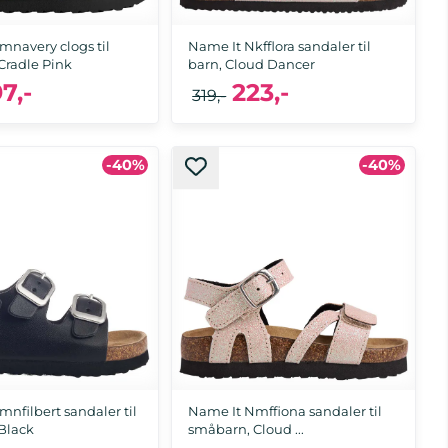
mnavery clogs til
Name It Nkfflora sandaler til
Cradle Pink
barn, Cloud Dancer
97,-
223,-
319,-
-40%
-40%
4, 26, 28, 29, 30
28, 29, 30, 31, 32, 34
nfilbert sandaler til
Name It Nmffiona sandaler til
Black
småbarn, Cloud ...