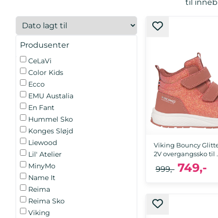
til inne
Produsenter
CeLaVi
Color Kids
Ecco
EMU Austalia
En Fant
Hummel Sko
Konges Sløjd
Liewood
Viking Bouncy Glitt
2V overgangssko til ..
Lil' Atelier
749,-
MinyMo
999,-
Name It
Reima
23, 24, 25, 26, 27, 28, 29, 3
Reima Sko
35
Viking