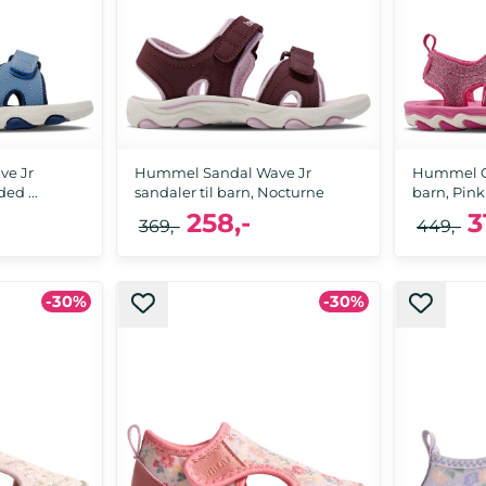
e Jr
Hummel Sandal Wave Jr
Hummel Gli
ed ...
sandaler til barn, Nocturne
barn, Pin
258,-
3
369,-
449,-
-30%
-30%
26, 27, 28, 29, 30, 32, 33, 34, 35, 36
26, 27, 28, 2