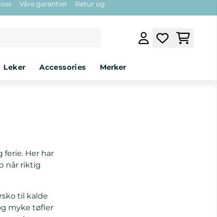
 oss
Våre garantier
Retur og
leker
accessories
Merker
 ferie. Her har
p når riktig
rsko til kalde
og myke tøfler