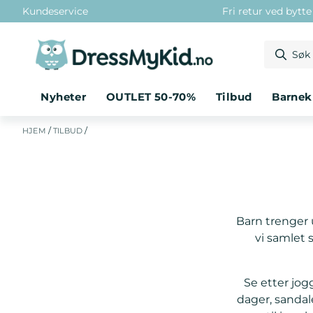
Kundeservice
Fri retur ved bytt
Hopp til innhold
Nyheter
OUTLET 50-70%
tilbud
barne
/
/
HJEM
TILBUD
Barn trenger u
vi samlet s
Se etter jogg
dager, sandal