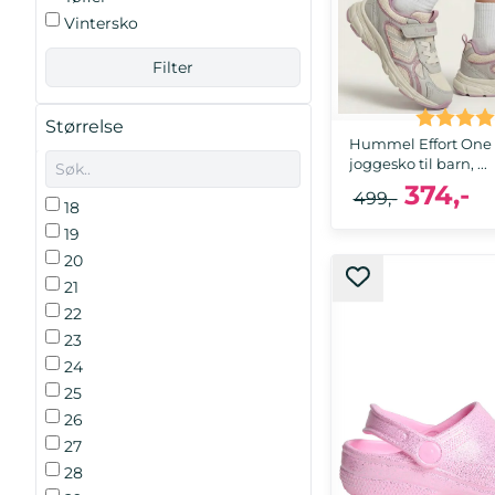
Vintersko
Karakter
Størrelse
Hummel Effort One 
joggesko til barn, ...
374,-
499,-
18
19
20
32, 34, 35, 36, 37
21
22
23
24
25
26
27
28