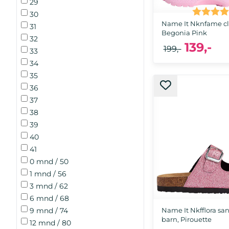
29
Karakter
30
Name It Nknfame clo
31
Begonia Pink
32
139,-
199,-
33
34
35
36
29, 31, 32, 33
37
38
39
40
41
0 mnd / 50
1 mnd / 56
3 mnd / 62
6 mnd / 68
Name It Nkfflora san
9 mnd / 74
barn, Pirouette
12 mnd / 80