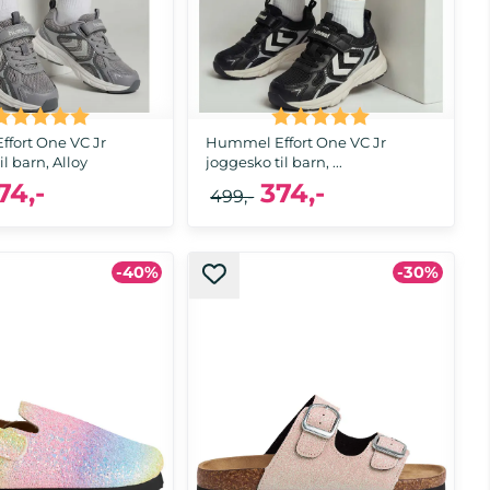
Karakter:
5.0 av 5 mulige
Karakter:
5.0 av 5 muli
fort One VC Jr
Hummel Effort One VC Jr
l barn, Alloy
joggesko til barn, ...
74,-
374,-
499,-
-40%
-30%
37, 38, 39, 40
28, 29, 35, 39, 40