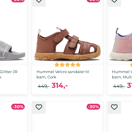
22, 26
20, 21, 22, 23,
Karakter:
5.0 av 5 mulige
litter JR
Hummel Velcro sandaler til
Hummel Ve
k
barn, Cork
barn, Mult
314,-
3
449,-
449,-
-30%
-30%
32, 35, 36
20, 21, 22, 27, 28, 29, 30, 32
20, 21, 22, 23,