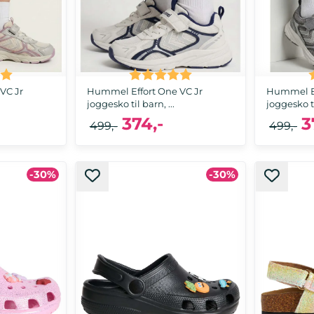
:
5.0 av 5 mulige
Karakter:
5.0 av 5 mulige
VC Jr
Hummel Effort One VC Jr
Hummel Ef
joggesko til barn, ...
joggesko ti
374,-
3
499,-
499,-
-30%
-30%
, 39, 40
39, 40