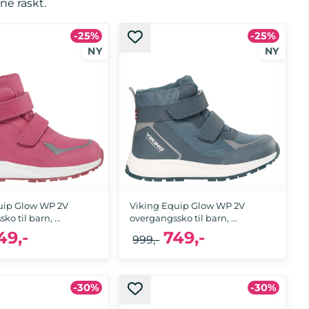
ne raskt.
-25%
-25%
uip Glow WP 2V
Viking Equip Glow WP 2V
o til barn, ...
overgangssko til barn, ...
49,-
749,-
999,-
23, 24, 25, 26, 27, 28, 29, 30, 31, 32, 33, 34,
-30%
-30%
32, 35
35