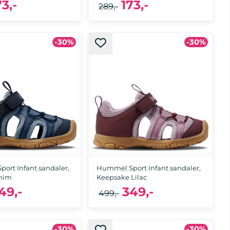
73,-
173,-
289,-
-30%
-30%
 25, 26, 28, 29, 30
24, 25, 26, 27, 28, 29, 30
ort Infant sandaler,
Hummel Sport Infant sandaler,
nim
Keepsake Lilac
49,-
349,-
499,-
20, 21, 22, 23, 24, 25, 26, 27, 28, 29, 30, 31,
-30%
-30%