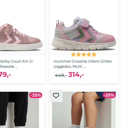
Karakter:
5.0 av 5 muli
erby Court Xm Jr
Hummel Crosslite Infant Glitter
Roseate ...
joggesko, Multi ...
79,-
314,-
449,-
20, 21, 22, 23, 24, 25, 26, 27, 28, 29, 30, 31,
-25%
-25%
 29, 30, 31, 32, 33, 34, 35
32, 33, 34, 35