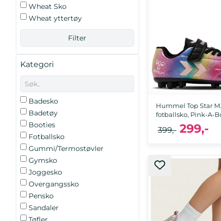
Wheat Sko
Wheat yttertøy
Kategori
Badesko
Hummel Top Star M.
Badetøy
fotballsko, Pink-A-B
Booties
299,-
399,-
Fotballsko
Gummi/Termostøvler
Gymsko
34, 35, 36, 37
Joggesko
Overgangssko
Pensko
Sandaler
Tøfler