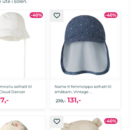
ute i solen.
-40%
-40%
nzilu solhatt til
Name It Nmmzippo solhatt til
Cloud Dancer
småbarn, Vintage ...
7,-
131,-
219,-
-40%
51/52
49/50, 51/52