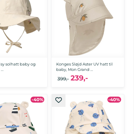
sy solhatt baby og
Konges Sløjd Aster UV hatt til
...
baby, Mon Grand ...
239,-
399,-
-40%
-40%
3-5 år
6-9 mnd