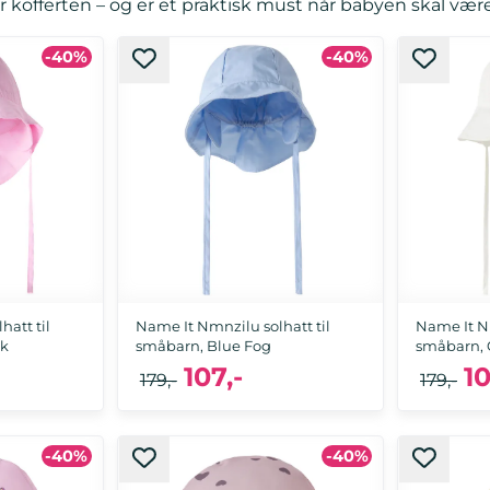
r kofferten – og er et praktisk must når babyen skal være 
-40%
-40%
att til
Name It Nmnzilu solhatt til
Name It Nm
nk
småbarn, Blue Fog
småbarn, 
107,-
10
179,-
179,-
-40%
-40%
51/52
49/50, 51/52