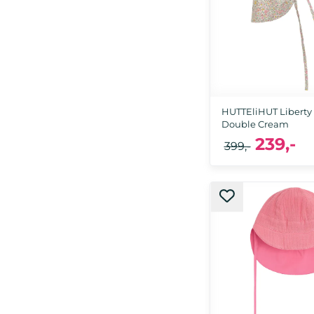
HUTTEliHUT Liberty 
Double Cream
239,-
399,-
1-2 år, 2-4 