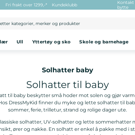
Kontakt
e
Fri frakt over 1299,-*
Kundeklubb
bytte
klær
ull
yttertøy og sko
skole og barnehage
Solhatter baby
Solhatter til baby
att til baby beskytter små hoder mot solen og gjør var
os DressMyKid finner du myke og lette solhatter til baby
sommer, ferie, trilletur, strand og rolige dager ute.
lassiske solhatter, UV-solhatter og lette sommerhatte
sikt, ører og nakke. En solhatt er enkel å pakke med i s