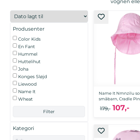
vognen elle
Produsenter
Color Kids
En Fant
Hummel
Huttelihut
Joha
Konges Sløjd
Liewood
Name It
Name It Nmnzilu solh
småbarn, Cradle Pi
Wheat
107,-
179,-
Kategori
47/48, 49/50, 