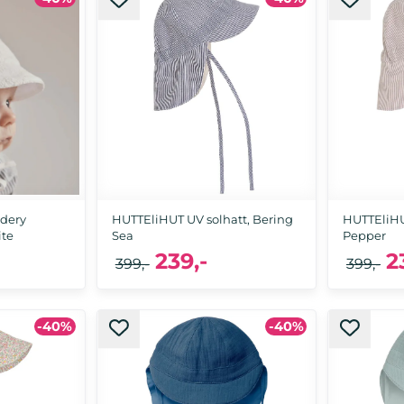
6-8 år
6-8 år
dery
HUTTEliHUT UV solhatt, Bering
HUTTEliHU
ite
Sea
Pepper
239,-
2
399,-
399,-
-40%
-40%
år
6-12 mnd, 1-2 år
6-12