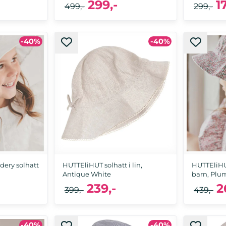
299,-
1
499,-
299,-
-40%
-40%
d
12-18 mnd
6-12 
ery solhatt
HUTTEliHUT solhatt i lin,
HUTTEliHUT
Antique White
barn, Plu
239,-
2
399,-
439,-
-40%
-40%