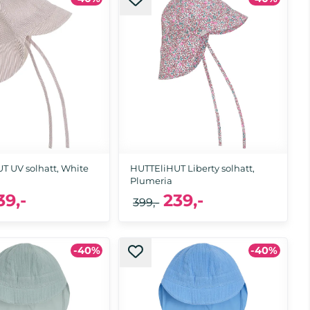
2-4 år, 4-6 år
2-4 år, 4-6 år, 6-8 år
T UV solhatt, White
HUTTEliHUT Liberty solhatt,
Plumeria
39,-
239,-
399,-
-40%
-40%
 mnd, 1-2 år, 2-4 år
6-12 mnd, 1-2 år, 2-4 år