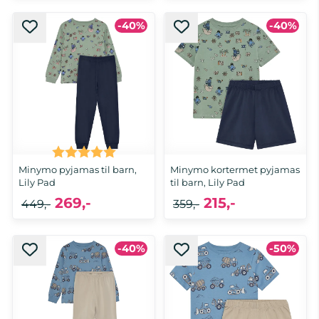
-40%
-40%
Karakter:
5.0 av 5 mulige
Minymo pyjamas til barn,
Minymo kortermet pyjamas
Lily Pad
til barn, Lily Pad
269,-
215,-
449,-
359,-
-40%
-50%