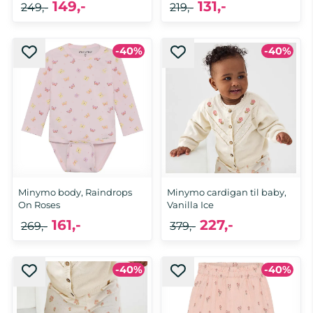
149,-
131,-
249,-
219,-
-40%
-40%
Minymo body, Raindrops
Minymo cardigan til baby,
On Roses
Vanilla Ice
161,-
227,-
269,-
379,-
-40%
-40%