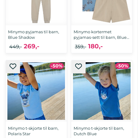
Minymo pyjamas til barn,
Minymo kortermet
Blue Shadow
pyjamas-sett til barn, Blue
...
269,-
180,-
449,-
359,-
-50%
-50%
Minymo t-skjorte til barn,
Minymo t-skjorte til barn,
Polaris Star
Dutch Blue