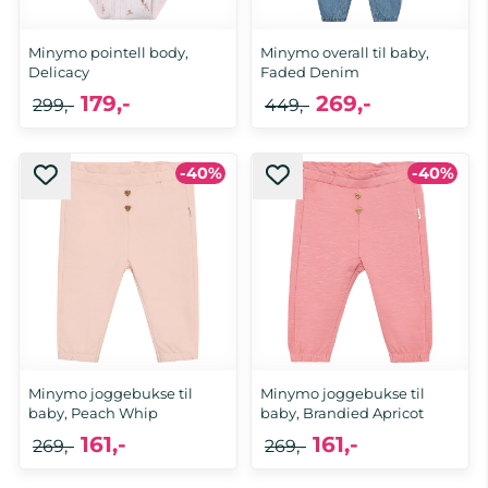
Minymo pointell body,
Minymo overall til baby,
Delicacy
Faded Denim
179,-
269,-
299,-
449,-
-40%
-40%
Minymo joggebukse til
Minymo joggebukse til
baby, Peach Whip
baby, Brandied Apricot
161,-
161,-
269,-
269,-