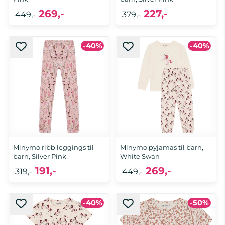
269,-
227,-
449,-
379,-
-40%
-40%
Minymo ribb leggings til
Minymo pyjamas til barn,
barn, Silver Pink
White Swan
191,-
269,-
319,-
449,-
-40%
-50%