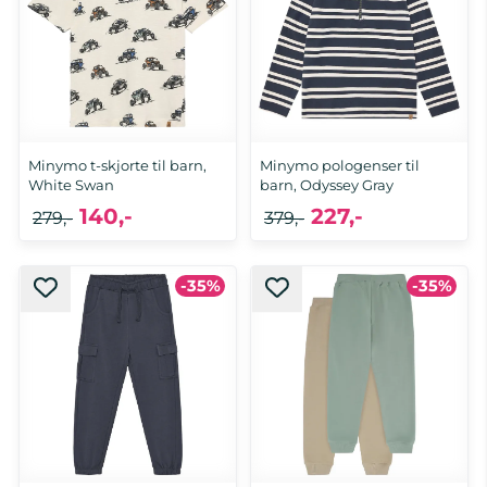
Minymo t-skjorte til barn,
Minymo pologenser til
White Swan
barn, Odyssey Gray
140,-
227,-
279,-
379,-
-35%
-35%