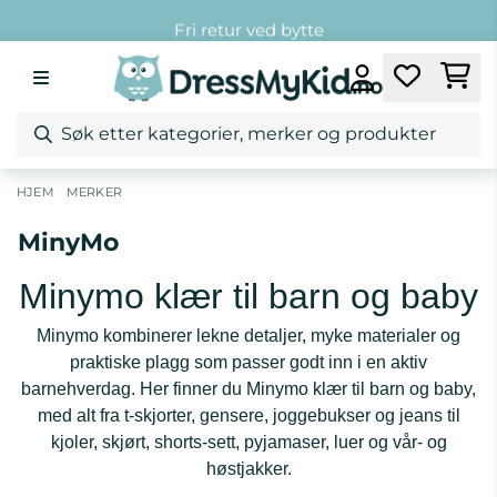
Hopp til innhold
Fri frakt over 1299,-*
Kundeklubb
Fri retur ved bytte
/
/
MinyMo
HJEM
MERKER
MinyMo
Minymo klær til barn og baby
Minymo kombinerer lekne detaljer, myke materialer og
praktiske plagg som passer godt inn i en aktiv
barnehverdag. Her finner du Minymo klær til barn og baby,
med alt fra t-skjorter, gensere, joggebukser og jeans til
kjoler, skjørt, shorts-sett, pyjamaser, luer og vår- og
høstjakker.