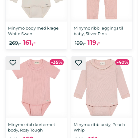
Minymo body med krage,
Minymo ribb leggings til
White Swan
baby, Silver Pink
161,-
119,-
269,-
199,-
-35%
-40%
Minymo ribb kortermet
Minymo ribb body, Peach
body, Rosy Tough
Whip