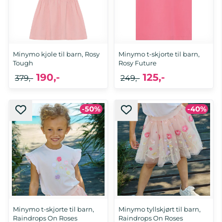
Minymo kjole til barn, Rosy
Minymo t-skjorte til barn,
Tough
Rosy Future
190,-
125,-
379,-
249,-
-50%
-40%
Minymo t-skjorte til barn,
Minymo tyllskjørt til barn,
Raindrops On Roses
Raindrops On Roses