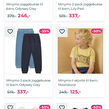
Minymo joggebukse til
Minymo 2-pack joggebukse
barn, Odyssey Gray
til barn, Lily Pad
246,-
337,-
379,-
519,-
-35%
-50%
Minymo 2-pack joggebukse
Minymo t-skjorte til barn,
til barn, Odyssey Gray
Moonstone
337,-
125,-
519,-
249,-
-50%
-50%