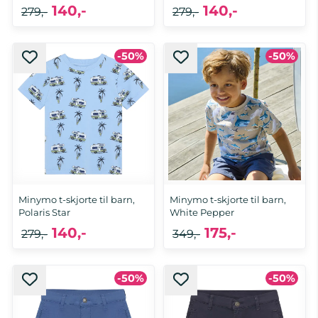
140,-
140,-
279,-
279,-
-50%
-50%
Minymo t-skjorte til barn,
Minymo t-skjorte til barn,
Polaris Star
White Pepper
140,-
175,-
279,-
349,-
-50%
-50%