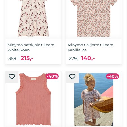
Minymo nattkjole til barn,
Minymo t-skjorte til barn,
White Swan
Vanilla Ice
215,-
140,-
359,-
279,-
-40%
-40%