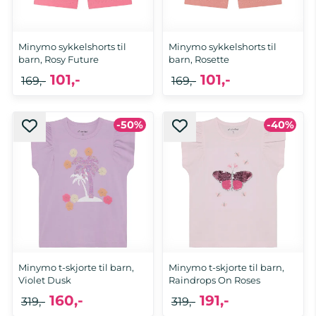
Minymo sykkelshorts til
Minymo sykkelshorts til
barn, Rosy Future
barn, Rosette
101,-
101,-
169,-
169,-
-50%
-40%
Minymo t-skjorte til barn,
Minymo t-skjorte til barn,
Violet Dusk
Raindrops On Roses
160,-
191,-
319,-
319,-