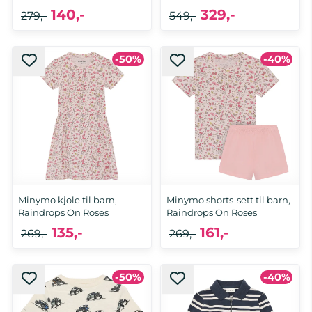
140,-
329,-
279,-
549,-
-50%
-40%
Minymo kjole til barn,
Minymo shorts-sett til barn,
Raindrops On Roses
Raindrops On Roses
135,-
161,-
269,-
269,-
-50%
-40%