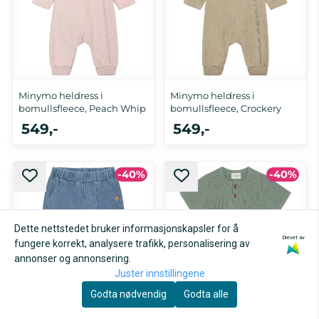
Minymo heldress i
Minymo heldress i
bomullsfleece, Peach Whip
bomullsfleece, Crockery
549,-
549,-
-40%
-40%
Dette nettstedet bruker informasjonskapsler for å
Drevet av
fungere korrekt, analysere trafikk, personalisering av
annonser og annonsering.
Juster innstillingene
Godta nødvendig
Godta alle
Karakter:
5.0 av 5 mulige
Minymo joggebukse til
Minymo ribb kortermet