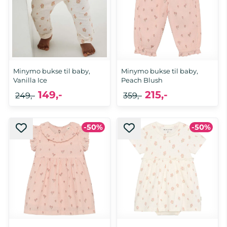
Minymo bukse til baby,
Minymo bukse til baby,
Vanilla Ice
Peach Blush
149,-
215,-
249,-
359,-
-50%
-50%