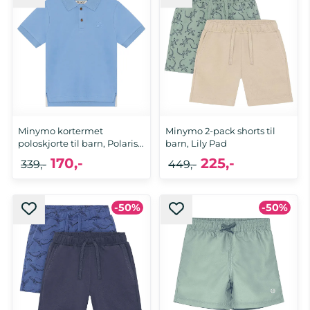
Minymo kortermet
Minymo 2-pack shorts til
poloskjorte til barn, Polaris
barn, Lily Pad
...
170,-
225,-
339,-
449,-
-50%
-50%