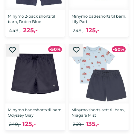
Minymo 2-pack shorts til
Minymo badeshorts til barn,
barn, Dutch Blue
Lily Pad
225,-
125,-
449,-
249,-
-50%
-50%
Minymo badeshorts til barn,
Minymo shorts-sett til barn,
Odyssey Gray
Niagara Mist
125,-
135,-
249,-
269,-