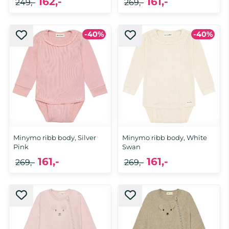
162,-
161,-
249,-
269,-
-40%
-40%
Minymo ribb body, Silver
Minymo ribb body, White
Pink
Swan
161,-
161,-
269,-
269,-