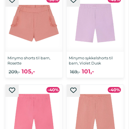
Minymo shorts til barn,
Minymo sykkelshorts til
Rosette
barn, Violet Dusk
105,-
101,-
209,-
169,-
-40%
-40%