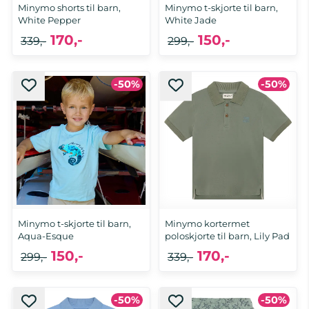
Minymo shorts til barn,
Minymo t-skjorte til barn,
White Pepper
White Jade
170,-
150,-
339,-
299,-
-50%
-50%
Minymo t-skjorte til barn,
Minymo kortermet
Aqua-Esque
poloskjorte til barn, Lily Pad
150,-
170,-
299,-
339,-
-50%
-50%