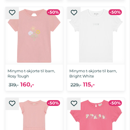
-50%
-50%
Minymo t-skjorte til barn,
Minymo t-skjorte til barn,
Rosy Tough
Bright White
160,-
115,-
319,-
229,-
-50%
-50%