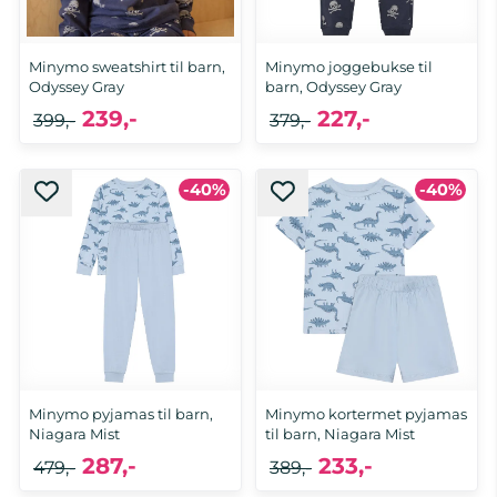
Minymo sweatshirt til barn,
Minymo joggebukse til
Odyssey Gray
barn, Odyssey Gray
239,-
227,-
399,-
379,-
-40%
-40%
Minymo pyjamas til barn,
Minymo kortermet pyjamas
Niagara Mist
til barn, Niagara Mist
287,-
233,-
479,-
389,-